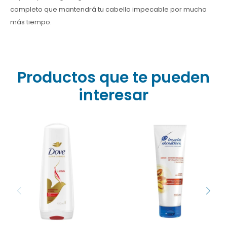
completo que mantendrá tu cabello impecable por mucho
más tiempo.
Productos que te pueden
interesar
¿Pelo dañado sin
¿Cabello seco y con
remedio? ¡No te cortes! El
caspa? Descubre el
Acondicionador Dove
Acondicionador Head &
Regeneración Extrema
Shoulders Aceite de Argán
recupera incluso el
(300ml). Revitaliza desde
cabello más castigado
la raíz, aporta una
por tinturas o calor,
suavidad irresistible y
nutriéndolo
protege tu cuero
profundamente desde el
cabelludo. ¡Consíguelo al
primer uso. Disponible en
mejor precio en Farmacia
Farmacia Goes.
Goes y luce un pelo sano!