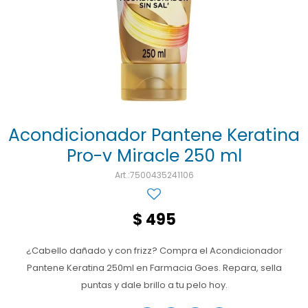
Ojos y oído
Cuidado manos
Mujer
Gasas
Diabetes
Maquillaje
Niños
Algodón
Limpieza ropa
Digestión
Repelentes
Curitas
Cuidado personal
Infecciones
Salud sexual y reproductiva
Suero
Test de autodiagnóstico
Alimentación
Acondicionador Pantene Keratina
Pro-v Miracle 250 ml
Productos fraccionados
7500435241106
Remedios naturales
Antihipertensivos
$
495
Jarabes
¿Cabello dañado y con frizz? Compra el Acondicionador
Pantene Keratina 250ml en Farmacia Goes. Repara, sella
puntas y dale brillo a tu pelo hoy.