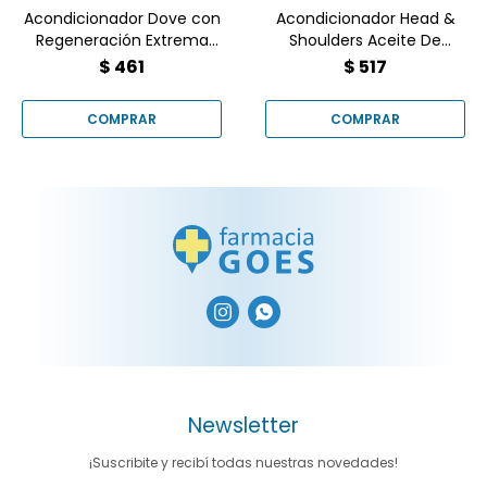
Acondicionador Dove con
Acondicionador Head &
Regeneración Extrema
Shoulders Aceite De
400 ml
Argán Revitalización Y
$
461
$
517
Suavidad 300 ml


Newsletter
¡Suscribite y recibí todas nuestras novedades!