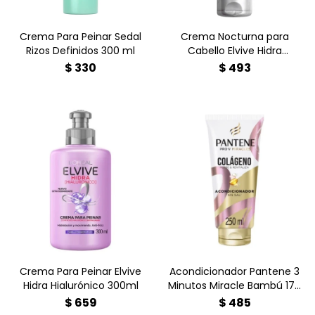
Crema Para Peinar Sedal
Crema Nocturna para
Rizos Definidos 300 ml
Cabello Elvive Hidra
Hialurónico 200ml
$
330
$
493
¿Cabello deshidratado y
¿Pelo dañado por el calor?
con frizz? Devuélvele la
Recupera su elasticidad
vida con Elvive Hidra
con el Acondicionador
Hialurónico 300ml.
Pantene Colágeno 250ml.
Compra hoy en Farmacia
Decile adiós al frizz desde
Goes y luce un pelo
el primer uso.
irresistible.
Crema Para Peinar Elvive
Acondicionador Pantene 3
Hidra Hialurónico 300ml
Minutos Miracle Bambú 170
ml
$
659
$
485