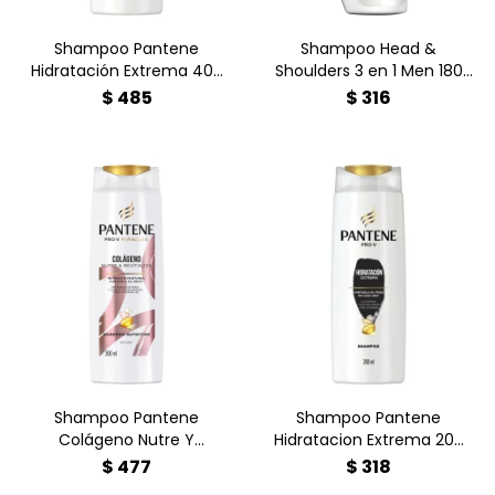
Shampoo Pantene
Shampoo Head &
Hidratación Extrema 400
Shoulders 3 en 1 Men 180
ml
ml
$
485
$
316
¿Cabello seco y sin vida?
¿Pelo apagado y sin vida?
Devuélvele la suavidad y el
Revitalizá tu melena con el
brillo con Pantene
Shampoo Pantene
Hidratación Extrema
Colágeno de 300ml.
200ml.
Shampoo Pantene
Shampoo Pantene
Colágeno Nutre Y
Hidratacion Extrema 200
Revitaliza 300ml
ml
$
477
$
318