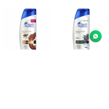
¡Frena la caída y dile adiós
a la caspa! Compra Head
& Shoulders Cafeína 180ml
¿Cuero cabelludo graso?
en Farmacia Goes.
Dile adiós a las impurezas
Fórmula original que
con Head & Shoulders
fortalece desde la raíz.
Purificación Capilar 180ml.
¡Aprovecha el envío rápido
y compra online aquí!
Shampoo Head &
Shampoo Head &
Shoulders Protección
Shoulders Purificación
Caída Con Cafeína
Capilar 180 ml
$
316
$
316
Control Caspa 180 ml.
¡Chau caspa, hola
suavidad! Descubrí el
¿Pelo teñido sin brillo?
poder nutritivo del
Reviví tu color con la