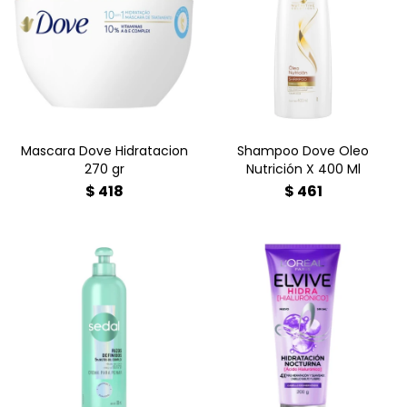
Devuélvele el agua
Su fórmula única,
esencial con la Máscara
enriquecida con una
Dove Hidratación 270g. ¡10
potente mezcla de óleos
beneficios en 1 minuto!
nutritivos, penetra
Cómprala online en
profundamente en cada
Farmacia Goes.
hebra para nutrirla y
protegerla desde adentro.
Mascara Dove Hidratacion
Shampoo Dove Oleo
270 gr
Nutrición X 400 Ml
$
418
$
461
¡Dale vida a tus rulos!
Compra la Crema de
¿Pelo deshidratado?
Peinar Sedal Rizos
Despierta con una melena
Definidos 300 ml en
4x más hidratada con
Farmacia Goes. Fórmula
Elvive Hidra Hialurónico
original con elastina y
Crema Nocturna.
aceite de coco para
¡Cómprala hoy en
hidratación profunda y
Farmacia Goes al mejor
control del frizz 24 horas.
precio!
¡Envío rápido!