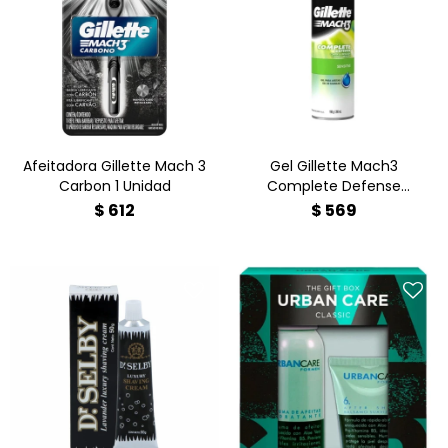
Gel Gillette Mach3
Afeitadora Gillette Mach 3
Complete Defense Sensitive
Carbon 1 Unidad
198 g
Afeitadora Gillette Mach 3
Gel Gillette Mach3
Carbon 1 Unidad
Complete Defense
Sensitive 198 g
$
612
$
569
Espuma de Afeitar Urban
Crema De Afeitar Dr.Selby
Care Extreme 149 g +
En Pomo 50Gr
Bálsamo After Shave 100 g