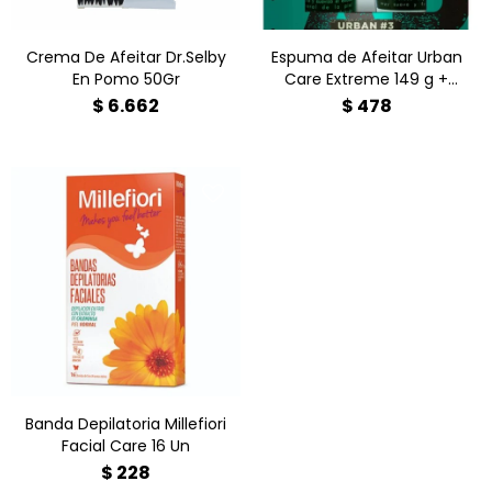
Crema De Afeitar Dr.Selby
Espuma de Afeitar Urban
En Pomo 50Gr
Care Extreme 149 g +
Bálsamo After Shave 100 g
$
6.662
$
478
Banda Depilatoria Millefiori
Facial Care 16 Un
Banda Depilatoria Millefiori
Facial Care 16 Un
$
228