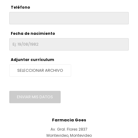
Teléfono
Ojos y oído
Cuidado manos
Mujer
Gasas
Diabetes
Maquillaje
Niños
Algodón
Limpieza ropa
Digestión
Repelentes
Curitas
Cuidado personal
Fecha de nacimiento
Infecciones
Salud sexual y reproductiva
Suero
Test de autodiagnóstico
Alimentación
Adjuntar currículum
Productos fraccionados
SELECCIONAR ARCHIVO
Remedios naturales
Antihipertensivos
ENVIAR MIS DATOS
Jarabes
Farmacia Goes
Av. Gral. Flores 2837
Montevideo
,
Montevideo