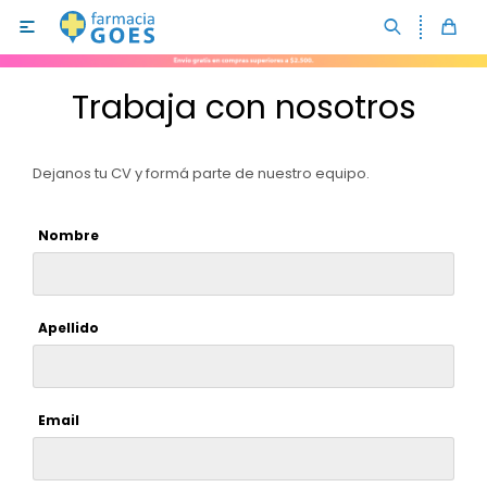

Trabaja con nosotros
Dejanos tu CV y formá parte de nuestro equipo.
Nombre
Analgésicos y antiinflamatorios
Antigripales
Rostro
Apellido
Cardiología
Depilación y afeitado
Cuidado corporal
Dermatología
Cuidado femenino
Higiene corporal y bucal
Email
Antibióticos
Cuidado bucal
Accesorios
Pañales para bebés
Antimicóticos
Cuidado capilar
Solares
Pañales para adultos
Hombre