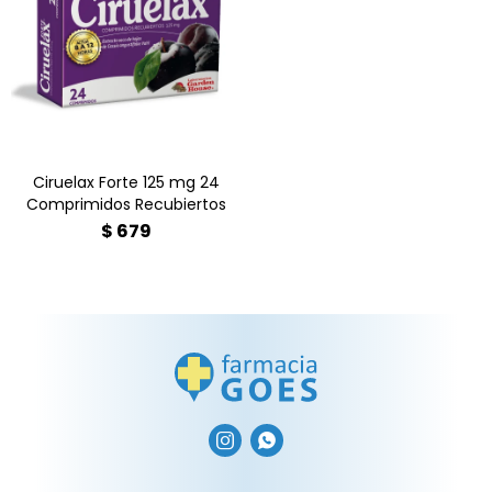
laxante natural de acción
rápida (8-12h) para el
estreñimiento ocasional.
Contiene extracto de hojas
de Sen. Encuéntralo en
Farmacia Goes.
Ciruelax Forte 125 mg 24
Comprimidos Recubiertos
$
679

