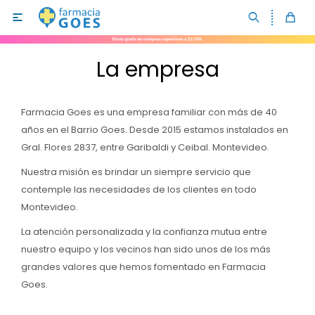

La empresa
Farmacia Goes es una empresa familiar con más de 40
años en el Barrio Goes. Desde 2015 estamos instalados en
Gral. Flores 2837, entre Garibaldi y Ceibal. Montevideo.
Analgésicos y antiinflamatorios
Nuestra misión es brindar un siempre servicio que
contemple las necesidades de los clientes en todo
Antigripales
Rostro
Montevideo.
Cardiología
Depilación y afeitado
Cuidado corporal
La atención personalizada y la confianza mutua entre
nuestro equipo y los vecinos han sido unos de los más
Dermatología
Cuidado femenino
Higiene corporal y bucal
grandes valores que hemos fomentado en Farmacia
Antibióticos
Cuidado bucal
Accesorios
Pañales para bebés
Goes.
Antimicóticos
Cuidado capilar
Solares
Pañales para adultos
Hombre