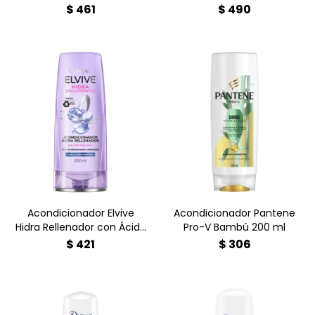
$
461
$
490
¿Pelo deshidratado?
Recuperá la vida de tu
Formulado con extracto de
melena con el
bambú y la exclusiva Pro-
Acondicionador Elvive
Vitamina de Pantene, este
Hidra Hialurónico 200ml.
acondicionador ayuda a
Hidratación profunda por
fortalecer tu pelo desde la
72h, brillo espejo y
raíz hasta las puntas,
suavidad sin pesadez.
protegiéndolo de los
¡Efecto relleno inmediato!
daños y la caída.
Comprá online al mejor
precio en Farmacia Goes.
✨
Acondicionador Elvive
Acondicionador Pantene
Hidra Rellenador con Ácido
Pro-V Bambú 200 ml
Hialurónico 200 ml
$
421
$
306