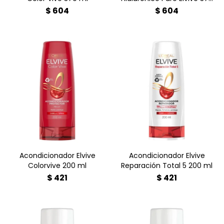
ml
$
604
$
604
Formulado para cuidar tu
cabello coloreado,
podrás transformar tu
prolongando la intensidad
melena y devolverle toda
y la luminosidad de tu
su fuerza y brillo
tinte.
Acondicionador Elvive
Acondicionador Elvive
Colorvive 200 ml
Reparación Total 5 200 ml
$
421
$
421