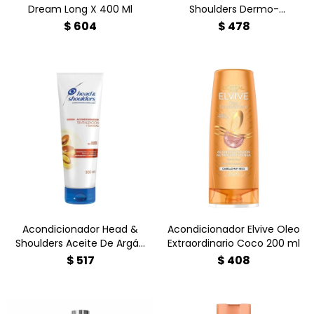
Dream Long X 400 Ml
Shoulders Dermo-
Sensitive 300 ml
$
604
$
478
¿Cabello seco y con
caspa? Descubre el
¿Pelo seco y sin vida?
Acondicionador Head &
Revive tu melena con el
Shoulders Aceite de Argán
Acondicionador Elvive Óleo
(300ml). Revitaliza desde
Extraordinario Coco
la raíz, aporta una
(200ml). Nutrición
suavidad irresistible y
profunda con aceite de
protege tu cuero cabelludo.
coco que aporta suavidad
¡Consíguelo al mejor precio
extrema y brillo radiante sin
en Farmacia Goes y luce
pesadez.
un pelo sano!
Acondicionador Head &
Acondicionador Elvive Oleo
Shoulders Aceite De Argán
Extraordinario Coco 200 ml
Revitalización Y Suavidad
$
517
$
408
300 ml