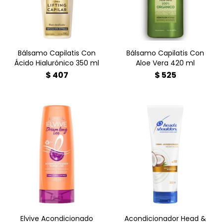
y suavidad natural.
inmediato.
Bálsamo Capilatis Con
Bálsamo Capilatis Con
Ácido Hialurónico 350 ml
Aloe Vera 420 ml
$
407
$
525
¿Cuero cabelludo sensible?
Alivia la irritación con el
Acondicionador Head &
Shoulders Dermo-Sensitive
300ml. Con Aloe Vera y pH
Elvive Acondicionado
balanceado para un pelo
Dream Long X 400 Ml
suave y libre de caspa.
¡Cuidado experto en
Farmacia Goes! Compra
online aquí con envío
rápido. ?
Elvive Acondicionado
Acondicionador Head &