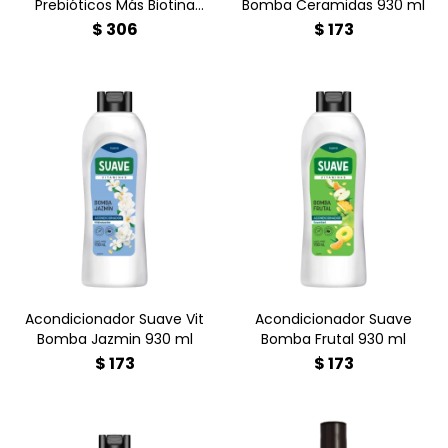
Prebióticos Más Biotina
Bomba Ceramidas 930 ml
Sedal 650 ml
$
306
$
173
¿Cabello opaco? ¡Dale un
¡Dale a tu pelo el shot de
shock de vida! ? El
energía que necesita! ?✨ El
Acondicionador Suave Vit
Acondicionador Suave
Bomba Jazmín 930ml
Bomba Frutal 930ml
hidrata profundamente y
desenreda, aporta un brillo
deja un aroma floral
increíble y deja un aroma
irresistible. Logra suavidad
irresistible. ¡Calidad y
extrema al mejor precio.
ahorro en un solo envase!
¡Compralo ahora en
Compralo hoy en la web de
Farmacia Goes y renová tu
Farmacia Goes.
melena! ✨
Acondicionador Suave Vit
Acondicionador Suave
Bomba Jazmin 930 ml
Bomba Frutal 930 ml
$
173
$
173