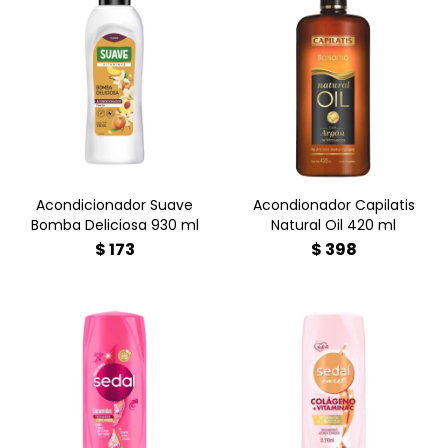
¿Pelo opaco y difícil de
¿Pelo seco y sin vida?
peinar? Descubrí el
¡Revivilo hoy! El
Acondicionador Suave
Acondicionador Capilatis
Bomba Deliciosa 930ml.
Natural Oil con Argán,
Una explosión de
Coco y Jojoba nutre
vitaminas que desenreda
profundamente, elimina el
al instante y deja un
frizz y devuelve el brillo
aroma irresistible. ¡Dale a tu
natural. Sin sal ni
cabello el brillo que
parabenos. ¡Compralo
merece! Compralo ahora
ahora en Farmacia Goes y
en Farmacia Goes.
lucí un cabello radiante!
Acondicionador Suave
Acondionador Capilatis
Bomba Deliciosa 930 ml
Natural Oil 420 ml
$
173
$
398
¿Pelo opaco y quebradizo?
¿Cabello opaco y sin vida?
Recupera el brillo perdido
Devuélvele la fuerza con
con el Sedal
Sedal Colágeno y
Acondicionador
Vitamina C (190 ml). El
Ceramidas 190 ml. Su
"skincare" llega a tu pelo
fórmula avanzada sella la
para una regeneración
cutícula para un acabado
profunda y un brillo espejo
sedoso y resistente.
increíble. ¡Cómpralo hoy en