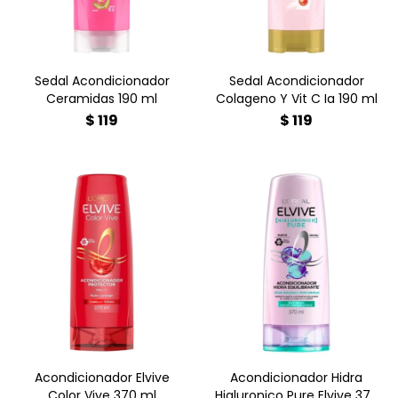
¡Cómpralo hoy en
Farmacia Goes y luce una
Farmacia Goes y dale a tu
melena radiante! ✨
cabello la fuerza que
merece!
Sedal Acondicionador
Sedal Acondicionador
Ceramidas 190 ml
Colageno Y Vit C Ia 190 ml
$
119
$
119
Diseñado para equilibrar el
cuidado del cabello graso
con puntas
deshidratadas. Su fórmula
de doble acción combina
ácido salicílico y ácido
hialurónico para ofrecer
una limpieza profunda en
las raíces y una
hidratación intensa en las
puntas.
Acondicionador Elvive
Acondicionador Hidra
Color Vive 370 ml
Hialuronico Pure Elvive 370