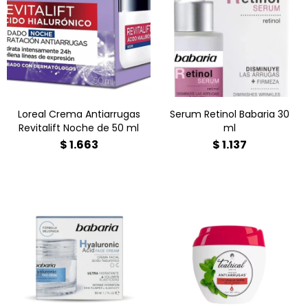
Revitalift 50ml combate
elasticidad y firmeza. Con
arrugas y falta de firmeza
Retinol puro y Vegano,
mientras duermes. Con
hidrata y suaviza. ¡Piel más
Pro-Retinol avanzado,
joven y luminosa!
regenera tu rostro noche
Encuéntralo en Farmacia
tras noche. ¡Comprala
Goes.
online hoy en Farmacia
Goes! ?
Loreal Crema Antiarrugas
Serum Retinol Babaria 30
Revitalift Noche de 50 ml
ml
$
1.663
$
1.137
¡Dale a tu rostro el cuidado
Hidratación intensa y
que merece! ✨ La crema
duradera para tu piel.
Teatrical Antiarrugas con
Reduce arrugas y mejora
células madre de Buddleja
la elasticidad. Apta para
davidii suaviza líneas de
todo tipo de piel, uso día y
expresión y mejora la
noche. Encuéntrala en
elasticidad. Piel radiante,
Farmacia Goes. ¡Piel más
firme e hidratada por más
suave y firme!
tiempo. ¡Buscala hoy en
Farmacia Goes!