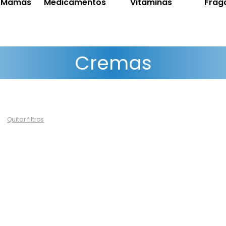
y Mamás
Medicamentos
Vitaminas
Frag
Cremas
Quitar filtros