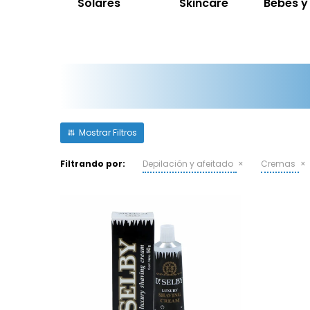
Solares
Skincare
Bebes 
Filtrando por:
Depilación y afeitado
Cremas
Crema De Afeitar Dr.Selby En
Pomo 50Gr