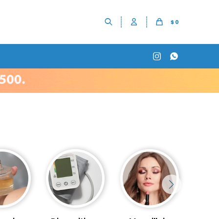
$
0

