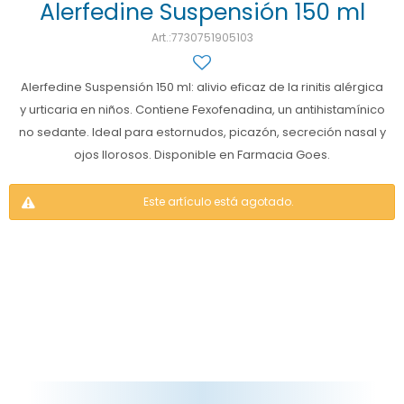
Alerfedine Suspensión 150 ml
Ojos y oído
Cuidado manos
Mujer
Gasas
7730751905103
Diabetes
Maquillaje
Niños
Algodón
Limpieza ropa
Alerfedine Suspensión 150 ml: alivio eficaz de la rinitis alérgica
Digestión
Repelentes
Curitas
Cuidado personal
y urticaria en niños. Contiene Fexofenadina, un antihistamínico
no sedante. Ideal para estornudos, picazón, secreción nasal y
Infecciones
Salud sexual y reproductiva
Suero
ojos llorosos. Disponible en Farmacia Goes.
Test de autodiagnóstico
Alimentación
Este artículo está agotado.
Productos fraccionados
Remedios naturales
Antihipertensivos
Jarabes