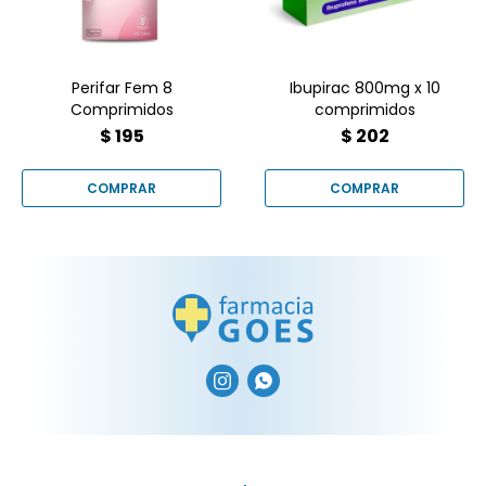
espondilitis.
para dismenorrea y
síndrome premenstrual.
Perifar Fem 8
Ibupirac 800mg x 10
Comprimidos
comprimidos
$
195
$
202

