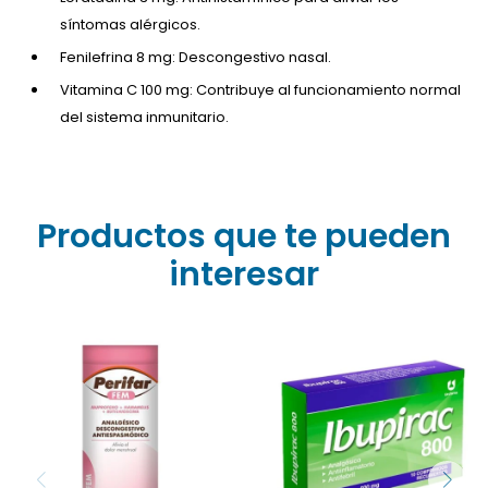
síntomas alérgicos.
Fenilefrina 8 mg: Descongestivo nasal.
Vitamina C 100 mg: Contribuye al funcionamiento normal
del sistema inmunitario.
Productos que te pueden
interesar
Alivia eficazmente el dolor
menstrual, la congestión y
Ibupirac 800 mg es un
los cólicos. Su fórmula
antiinflamatorio y
combina Ibuprofeno,
analgésico indicado para
Hamamelis y
tratar dolor leve a
Butilhioscina, ofreciendo
moderado, fiebre y
acción analgésica,
procesos inflamatorios
descongestiva y
como artritis, artrosis y
antiespasmódica. Ideal