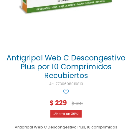
Ojos y oído
Cuidado manos
Mujer
Gasas
Diabetes
Maquillaje
Niños
Algodón
Limpieza ropa
Digestión
Repelentes
Curitas
Cuidado personal
Infecciones
Salud sexual y reproductiva
Suero
Test de autodiagnóstico
Alimentación
Antigripal Web C Descongestivo
Plus por 10 Comprimidos
Productos fraccionados
Recubiertos
Remedios naturales
7730698019819
Antihipertensivos
$
229
Jarabes
$
381
39
Antigripal Web C Descongestivo Plus, 10 comprimidos