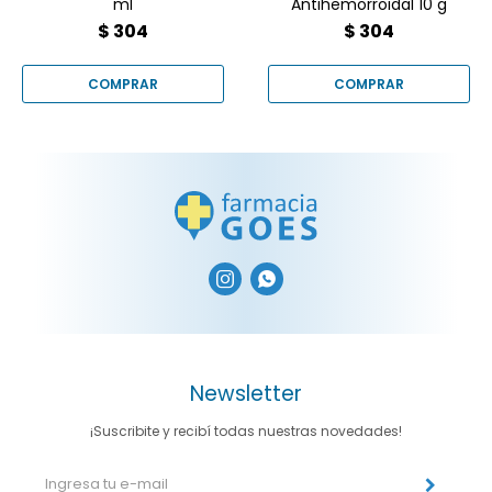
ml
Antihemorroidal 10 g
$
304
$
304


Newsletter
¡Suscribite y recibí todas nuestras novedades!