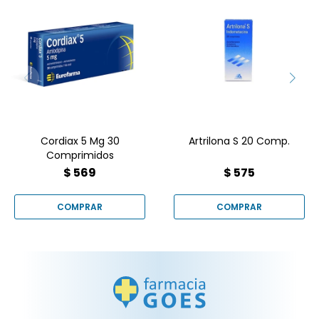
Es un medicamento
antiinflamatorio y
Cordiax 5 mg es un
analgésico producido por
medicamento
el laboratorio Gramón
antihipertensivo que se
Bagó, indicado
presenta en una caja de
principalmente para tratar
30 comprimidos.
dolores e inflamaciones
musculoesqueléticas
Cordiax 5 Mg 30
Artrilona S 20 Comp.
Comprimidos
$
569
$
575