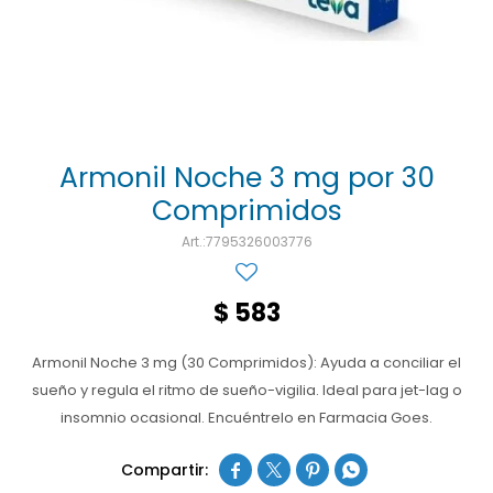
Ojos y oído
Cuidado manos
Mujer
Gasas
Diabetes
Maquillaje
Niños
Algodón
Limpieza ropa
Digestión
Repelentes
Curitas
Cuidado personal
Infecciones
Salud sexual y reproductiva
Suero
Armonil Noche 3 mg por 30
Comprimidos
Test de autodiagnóstico
Alimentación
7795326003776
Productos fraccionados
Remedios naturales
$
583
Antihipertensivos
Armonil Noche 3 mg (30 Comprimidos): Ayuda a conciliar el
Jarabes
sueño y regula el ritmo de sueño-vigilia. Ideal para jet-lag o
insomnio ocasional. Encuéntrelo en Farmacia Goes.



