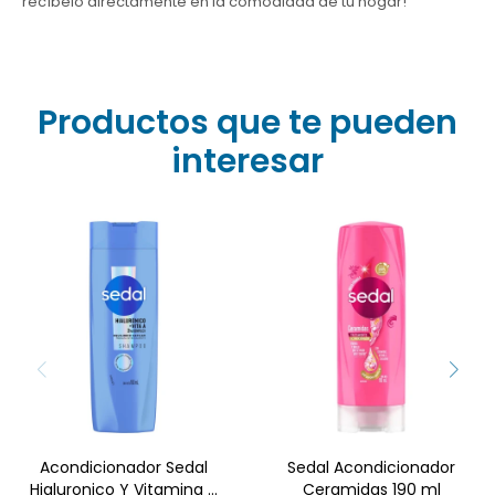
recíbelo directamente en la comodidad de tu hogar!
Productos que te pueden
interesar
¿Cabello seco y sin vida?
¿Pelo opaco y
Despierta su brillo con el
quebradizo? Recupera el
Acondicionador Sedal
brillo perdido con el Sedal
Ácido Hialurónico +
Acondicionador
Vitamina A. Hidratación
Ceramidas 190 ml. Su
profunda y 24h sin frizz
fórmula avanzada sella
para un movimiento
la cutícula para un
increíble. ¡Revitaliza tu
acabado sedoso y
melena hoy! Cómpralo al
resistente. ¡Cómpralo hoy
mejor precio en la web de
en Farmacia Goes y dale
Farmacia Goes.
a tu cabello la fuerza que
merece!
Acondicionador Sedal
Sedal Acondicionador
Hialuronico Y Vitamina A
Ceramidas 190 ml