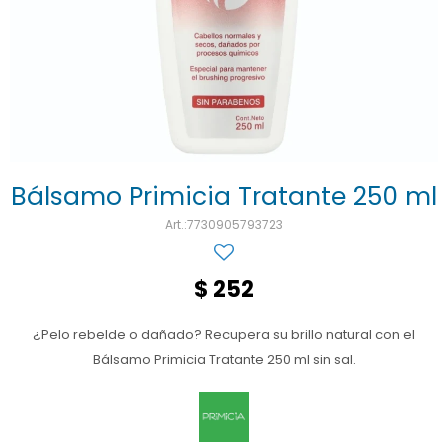
Ojos y oído
Cuidado manos
Mujer
Gasas
Diabetes
Maquillaje
Niños
Algodón
Limpieza ropa
Digestión
Repelentes
Curitas
Cuidado personal
Infecciones
Salud sexual y reproductiva
Suero
Test de autodiagnóstico
Alimentación
Bálsamo Primicia Tratante 250 ml
7730905793723
Productos fraccionados
Remedios naturales
$
252
Antihipertensivos
¿Pelo rebelde o dañado? Recupera su brillo natural con el
Jarabes
Bálsamo Primicia Tratante 250 ml sin sal.