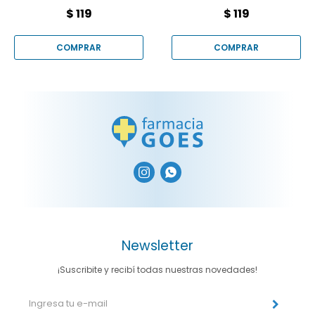
190 ml
$
119
$
119


Newsletter
¡Suscribite y recibí todas nuestras novedades!