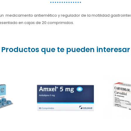
un medicamento antiemético y regulador de la motilidad gastrointes
esentado en cajas de 20 comprimidos.
Productos que te pueden interesar
mprimidos
nfecciones
El Carvedi
aringitis,
Amxel 10 mg es un
un m
) con
medicamento del
car
biótico) y
laboratorio uruguayo
presenta
nestésico
Celsius cuyo principio
de 30 
lver un
activo es la amlodipina
prod
 4 horas.
labora
 Farmacia