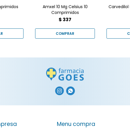
mprimidos
Amxel 10 Mg Celsius 10
Carvedilol
Comprimidos
7
$
337


presa
Menu compra