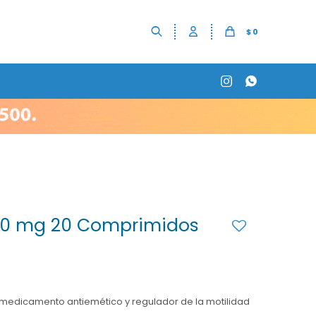
$
0


 10 mg 20 Comprimidos
 medicamento antiemético y regulador de la motilidad