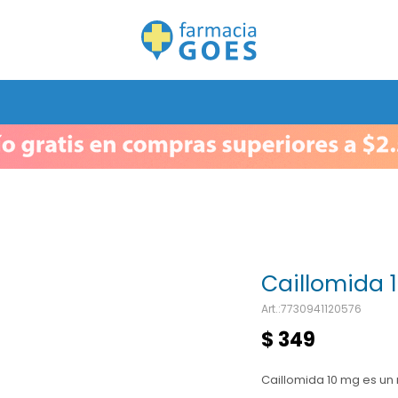
Caillomida
7730941120576
$
349
Caillomida 10 mg es un