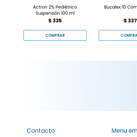
dosificador. Ideal para
niños
Actron 2% Pediétrico
Bucalex 10 Co
Suspensión 100 ml
$
335
$
33
Contacto
Menu em