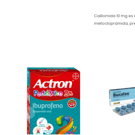
Caillomida 10 mg es 
metoclopramida, pr
Actron 2% Pediátrico
Bucalex 10 Co
Suspensión 100 ml, con
alivia dolor e i
Ibuprofeno, alivia fiebre y
bucofaríngeas (f
dolores leves (garganta,
amigdalitis
dientes, cabeza) por
neomicina (anti
resfrío o gripe. Es un
benzocaína (a
analgésico,
local). Diso
antiinflamatorio y
caramelo cada
antifebril de uso
Encuéntrelo en
pediátrico, con
Goes