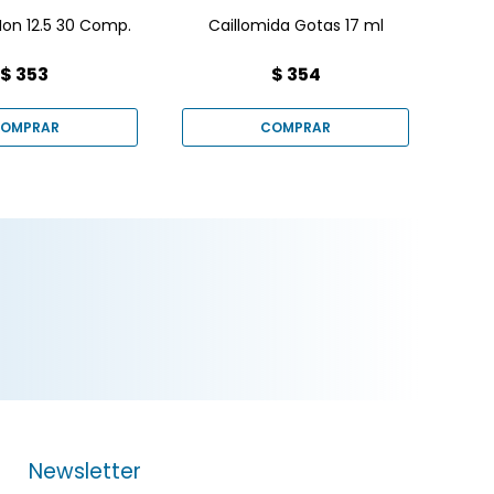
 Ion 12.5 30 Comp.
Caillomida Gotas 17 ml
Ca
$
353
$
354
Newsletter