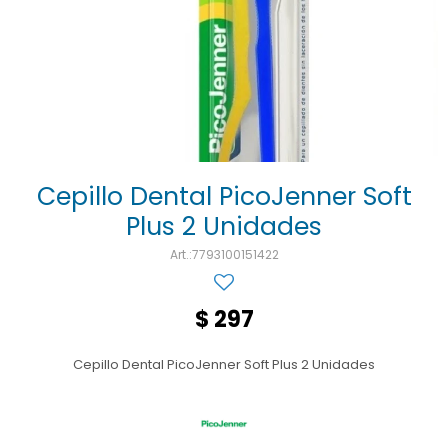
Ojos y oído
Cuidado manos
Mujer
Gasas
Diabetes
Maquillaje
Niños
Algodón
Limpieza ropa
Digestión
Repelentes
Curitas
Cuidado personal
Infecciones
Salud sexual y reproductiva
Suero
Test de autodiagnóstico
Alimentación
Cepillo Dental PicoJenner Soft
Plus 2 Unidades
Productos fraccionados
7793100151422
Remedios naturales
Antihipertensivos
$
297
Jarabes
Cepillo Dental PicoJenner Soft Plus 2 Unidades