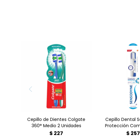
Pack de 2 cepillos
El Cepillo 
dentales Colgate 360°
Sensodyne Pr
Limpieza Completa
Completa e
(Cerdas Medias).
herramienta d
Diseñado para una
oral dise
higiene integral de
específicame
dientes, lengua, mejillas y
personas con se
encías, eliminando hasta
dental, ofrec
un 96% más de bacterias
limpieza prof
en comparación con un
maltratar las
cepillo regular.
Cepillo de Dientes Colgate
Cepillo Dental
360° Medio 2 Unidades
Protección Com
$
227
$
25