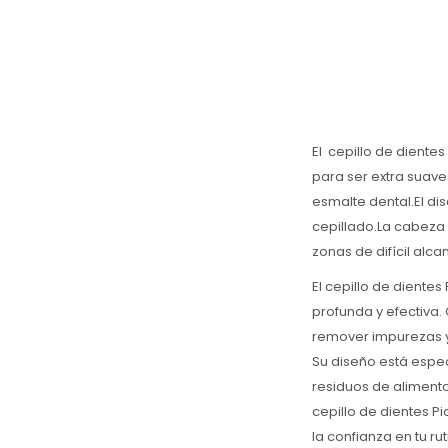
El cepillo de diente
para ser extra suave
esmalte dental.El di
cepillado.La cabeza 
zonas de difícil alca
El cepillo de diente
profunda y efectiva.
remover impurezas y
Su diseño está espec
residuos de alimento
cepillo de dientes P
la confianza en tu r