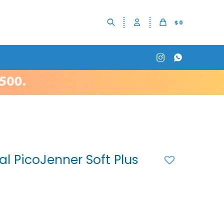
$
0


al PicoJenner Soft Plus