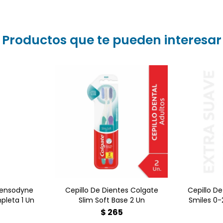
Productos que te pueden interesar
Dental
Cepillo
Cepillo de Dientes Colgate
otección
Smiles 0-
Slim Soft Twinpack (2
s una
para los
unidades). Limpieza
e higiene
de salud
profunda y delicada a lo
ñada
Cuenta c
largo de la línea de las
nte para
suaves
encías y entre los dientes,
nsibilidad
compact
gracias a sus cerdas con
iendo una
para una
puntas ultra finas.
unda sin
y delica
 encías
 Sensodyne
Cepillo De Dientes Colgate
Cepillo D
pleta 1 Un
Slim Soft Base 2 Un
Smiles 0-
Ce
7
$
265