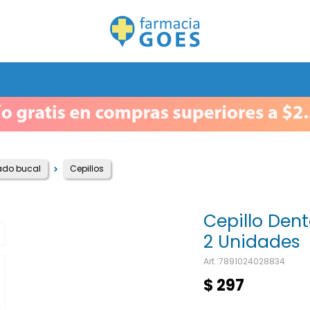
ado bucal
Cepillos
Cepillo Dent
2 Unidades
7891024028834
$
297