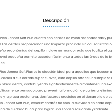
Descripción
s Pico Jenner Soft Plus cuenta con cerdas de nylon redondeadas y pu
s.Las cerdas proporcionan una limpieza profunda sin causar irritación
seño ergonómico del cepillo incluye un mango recto que facilita el ag
oval pequeña permite acceder fácilmente a todas las áreas de la bo
nce.
s Pico Jenner Soft Plus es la elección ideal para aquellos que buscan 
 Gracias a sus cerdas super suaves, este cepillo ofrece una limpieza
 placa dental, contribuyendo significativamente a mantener una exc
íficamente pensado para prevenir la formación de caries al elimina
s y la placa bacteriana, dos factores cruciales en el desarrollo de ca
ico Jenner Soft Plus, experimentarás no solo la suavidad en cada cep
utina de cuidado bucal para lograr una sonrisa saludable y radiante.