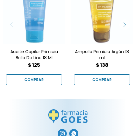
Capilar Primicia Brillo de
Ampolla Primicia Argán
Lino (18 ml) es el secreto
18ml. Hidratación
para un acabado sedoso,
profunda, brillo espejo y
sin frizz y protegido del
adiós al frizz en minutos. El
calor. Compralo online en
secreto profesional para
Farmacia Goes y
un pelo radiante está en
transformá tu peinado
Farmacia Goes.
hoy mismo. ✨
¡Cómprala online ahora! ✨
Aceite Capilar Primicia
Ampolla Primicia Argán 18
Brillo De Lino 18 Ml
ml
$
125
$
138

