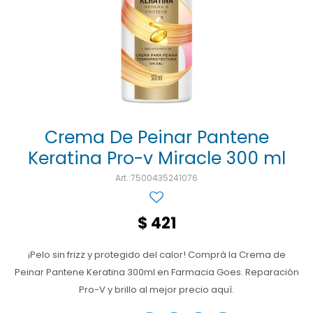
Ojos y oído
Cuidado manos
Mujer
Gasas
Diabetes
Maquillaje
Niños
Algodón
Limpieza ropa
Digestión
Repelentes
Curitas
Cuidado personal
Infecciones
Salud sexual y reproductiva
Suero
Test de autodiagnóstico
Alimentación
Crema De Peinar Pantene
Keratina Pro-v Miracle 300 ml
Productos fraccionados
7500435241076
Remedios naturales
Antihipertensivos
$
421
Jarabes
¡Pelo sin frizz y protegido del calor! Comprá la Crema de
Peinar Pantene Keratina 300ml en Farmacia Goes. Reparación
Pro-V y brillo al mejor precio aquí.