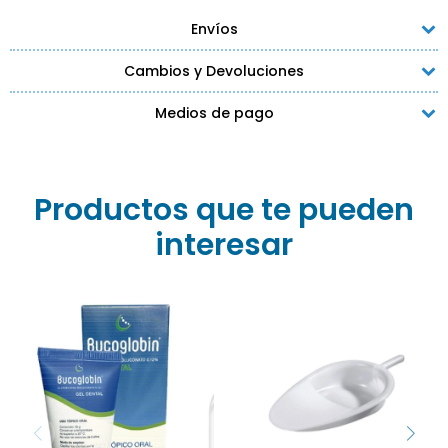
Envíos
Cambios y Devoluciones
Medios de pago
Productos que te pueden
interesar
Bucoglobin Gel Dental pr
45 gr es un antiséptico
La Chata de Plástico es un
con clorhexidina al 0.12%
accesorio médico
para higiene bucal.
esencial utilizado para
Combate caries, gingivitis
almacenar y transportar
y periodontitis.
líquidos de manera
Encuéntralo en Farmacia
segura y eficiente.
Goes.