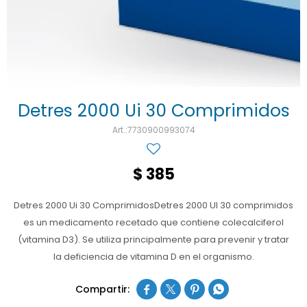
Ojos y oído
Cuidado manos
Mujer
Gasas
Diabetes
Maquillaje
Niños
Algodón
Limpieza ropa
Digestión
Repelentes
Curitas
Cuidado personal
Infecciones
Salud sexual y reproductiva
Suero
Detres 2000 Ui 30 Comprimidos
Test de autodiagnóstico
Alimentación
7730900993074
Productos fraccionados
$
385
Remedios naturales
Detres 2000 Ui 30 ComprimidosDetres 2000 UI 30 comprimidos
Antihipertensivos
es un medicamento recetado que contiene colecalciferol
Jarabes
(vitamina D3). Se utiliza principalmente para prevenir y tratar
la deficiencia de vitamina D en el organismo.



