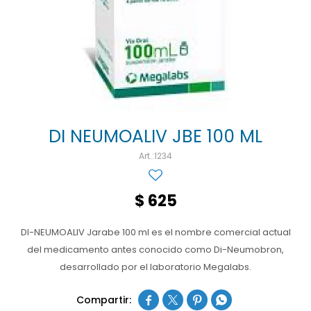
Ojos y oído
Cuidado manos
Mujer
Gasas
Diabetes
Maquillaje
Niños
Algodón
Limpieza ropa
Digestión
Repelentes
Curitas
Cuidado personal
Infecciones
Salud sexual y reproductiva
Suero
Test de autodiagnóstico
Alimentación
DI NEUMOALIV JBE 100 ML
1234
Productos fraccionados
Remedios naturales
$
625
Antihipertensivos
DI-NEUMOALIV Jarabe 100 ml es el nombre comercial actual
Jarabes
del medicamento antes conocido como Di-Neumobron,
desarrollado por el laboratorio Megalabs.



