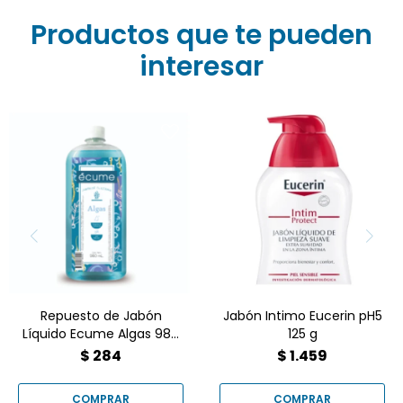
Productos que te pueden
interesar
Repuesto de Jabón
Jabón Intimo Eucerin pH5
Líquido Ecume Algas 980
125 g
ml
Repuesto de Jabón
Jabón Intimo Eucerin pH5
Líquido Ecume Algas 980
125 g
ml
$
284
$
1.459