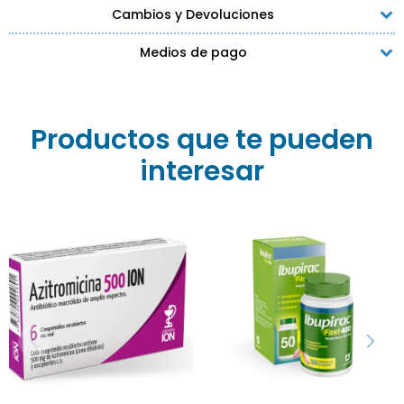
Cambios y Devoluciones
Medios de pago
Productos que te pueden
interesar
es un analgésico,
La Azitromicina Ion 500
antiinflamatorio y
mg x 6 comprimidos es
antipirético de acción
un antibiótico de amplio
rápida con 400 mg de
espectro producido por el
Ibuprofeno, ideal para
Laboratorio ION en
aliviar dolores y fiebre.
Uruguay. Pertenece a la
Recomendamos
clase de los macrólidos y
consultar a su médico
se utiliza para tratar
antes de iniciar cualquier
diversas infecciones
tratamiento para
bacterianas.
asegurar su uso