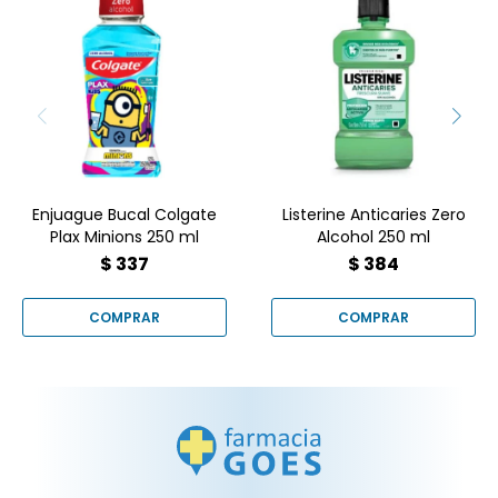
¿Caries o ardor? ¡Olvídate
de ambos! Protege tu
Enjuague Bucal Colgate
sonrisa con Listerine
Plax Minions 250 ml
Anticaries Zero Alcohol
250 ml. Fuerza y frescura
sin irritación.
Enjuague Bucal Colgate
Listerine Anticaries Zero
Plax Minions 250 ml
Alcohol 250 ml
$
337
$
384