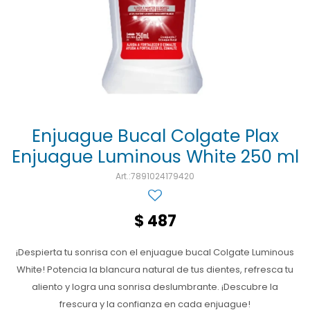
Ojos y oído
Cuidado manos
Mujer
Gasas
Diabetes
Maquillaje
Niños
Algodón
Limpieza ropa
Digestión
Repelentes
Curitas
Cuidado personal
Infecciones
Salud sexual y reproductiva
Suero
Test de autodiagnóstico
Alimentación
Enjuague Bucal Colgate Plax
Enjuague Luminous White 250 ml
Productos fraccionados
7891024179420
Remedios naturales
Antihipertensivos
$
487
Jarabes
¡Despierta tu sonrisa con el enjuague bucal Colgate Luminous
White! Potencia la blancura natural de tus dientes, refresca tu
aliento y logra una sonrisa deslumbrante. ¡Descubre la
frescura y la confianza en cada enjuague!