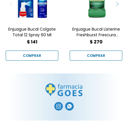
Compralo online en
Farmacia Goes al mejor
precio con un clic.
Enjuague Bucal Colgate
Enjuague Bucal Listerine
Total 12 Spray 60 Ml
Freshburst Frescura
Intensa 250 ml
$
141
$
270

