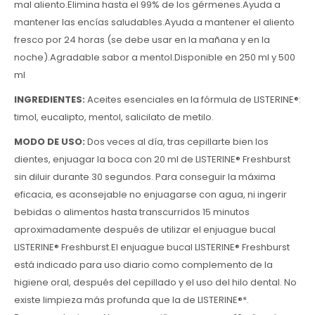
mal aliento.Elimina hasta el 99% de los gérmenes.Ayuda a
mantener las encías saludables.Ayuda a mantener el aliento
fresco por 24 horas (se debe usar en la mañana y en la
noche).Agradable sabor a mentol.Disponible en 250 ml y 500
ml
INGREDIENTES:
Aceites esenciales en la fórmula de LISTERINE®:
timol, eucalipto, mentol, salicilato de metilo.
MODO DE USO:
Dos veces al día, tras cepillarte bien los
dientes, enjuagar la boca con 20 ml de LISTERINE® Freshburst
sin diluir durante 30 segundos. Para conseguir la máxima
eficacia, es aconsejable no enjuagarse con agua, ni ingerir
bebidas o alimentos hasta transcurridos 15 minutos
aproximadamente después de utilizar el enjuague bucal
LISTERINE® Freshburst.El enjuague bucal LISTERINE® Freshburst
está indicado para uso diario como complemento de la
higiene oral, después del cepillado y el uso del hilo dental. No
existe limpieza más profunda que la de LISTERINE®*.