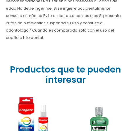
Recomendaciones No usar en niños menores a 12 años de
edad.No debe ingerirse. Si se ingiere accidentalmente
consulte al médico.Evite el contacto con los ojos.Si presenta
irritación o molestias suspenda su uso y consulte al
odontólogo.* Cuando es comparado sólo con el uso del
cepillo e hilo dental.
Productos que te pueden
interesar
¡Transformá tu higiene! El
Listerine Freshburst 250ml
elimina el 99.9% de
bacterias, previene la
Enjuague Bucal Colgate
placa y te da 24h de
Total 12 Spray 60 Ml
frescura intensa.