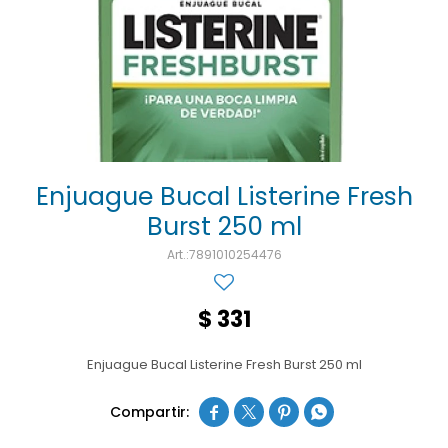
Ojos y oído
Cuidado manos
Mujer
Gasas
Diabetes
Maquillaje
Niños
Algodón
Limpieza ropa
Digestión
Repelentes
Curitas
Cuidado personal
Infecciones
Salud sexual y reproductiva
Suero
Test de autodiagnóstico
Alimentación
Enjuague Bucal Listerine Fresh
Burst 250 ml
Productos fraccionados
7891010254476
Remedios naturales
Antihipertensivos
$
331
Jarabes
Enjuague Bucal Listerine Fresh Burst 250 ml



