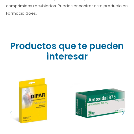
comprimidos recubiertos. Puedes encontrar este producto en
Farmacia Goes.
Productos que te pueden
interesar
Antibiótico betalactámico
del grupo de las
aminopenicilinas, con
buena absorción por vía
oral no influida por
alimentos.