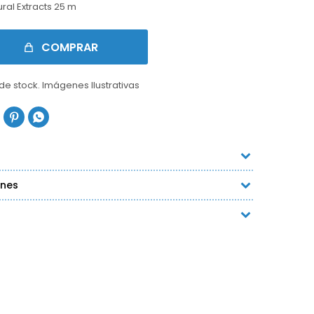
ral Extracts 25 m
COMPRAR
 de stock. Imágenes Ilustrativas


ones