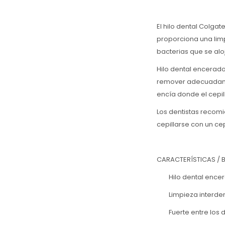
El hilo dental Colga
proporciona una limp
bacterias que se aloj
Hilo dental encerad
remover adecuadamen
encía donde el cepil
Los dentistas recomi
cepillarse con un ce
CARACTERÍSTICAS / 
Hilo dental encerad
Limpieza interden
Fuerte entre los di