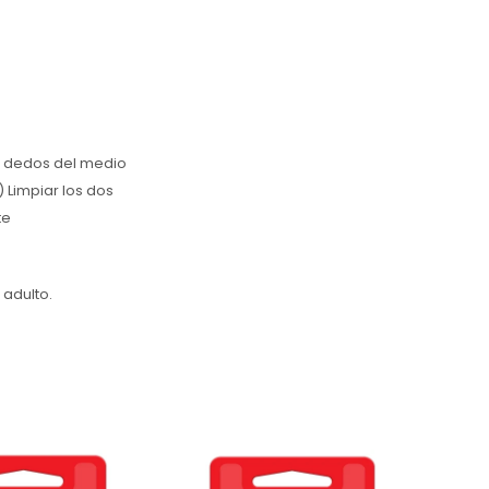
us dedos del medio
) Limpiar los dos
te
 adulto.