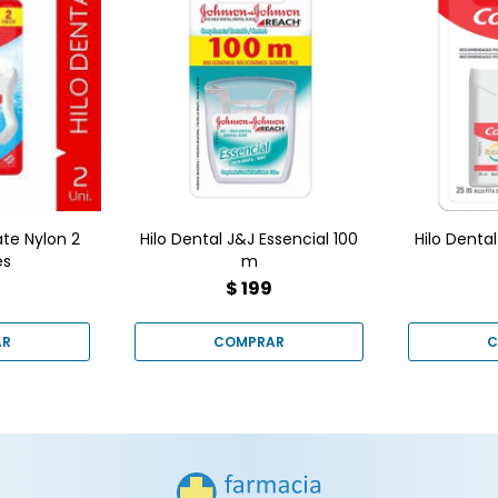
cepillo no
¿Buscás máxima frescura
¿Buscá
1 de Hilo
y ahorro? Llevá tu limpieza
impecab
 Nylon de
al siguiente nivel con el
Hilo Dent
 placa,
Hilo Dental J&J Reach
25m en n
cuida tus
Essencial de 100m.
tecnolog
lo online
Compralo online en
único no
Goes al
Farmacia Goes al mejor
¡Lle
cio.
precio con envío rápido.
ate Nylon 2
Hilo Dental J&J Essencial 100
Hilo Denta
es
m
$
199