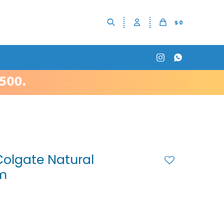
$
0


Colgate Natural
 m