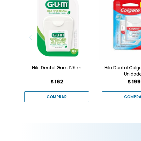
Limpia donde tu 
llega! Pack 2x
Dental Colgate
50m. Remueve
Hilo Dental Gum 129 m
evita caries y 
encías. Compra
en Farmacia 
mejor pre
Hilo Dental Gum 129 m
Hilo Dental Colg
Unidad
$
162
$
199