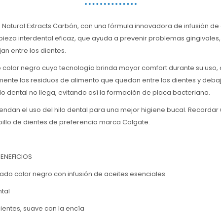
te Natural Extracts Carbón, con una fórmula innovadora de infusión de
ieza interdental eficaz, que ayuda a prevenir problemas gingivales
an entre los dientes.
o color negro cuya tecnología brinda mayor comfort durante su uso
te los residuos de alimento que quedan entre los dientes y debajo
lo dental no llega, evitando así la formación de placa bacteriana.
endan el uso del hilo dental para una mejor higiene bucal. Recordar
pillo de dientes de preferencia marca Colgate.
BENEFICIOS
o color negro con infusión de aceites esenciales
tal
entes, suave con la encía