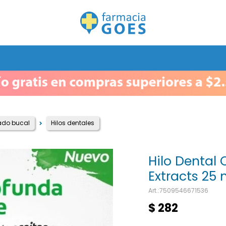
ado bucal
Hilos dentales
Hilo Dental 
Extracts 25
7509546671536
$
282