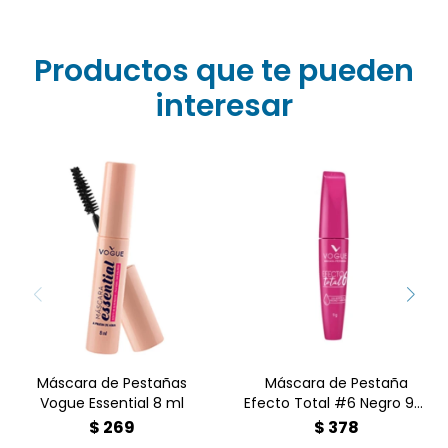
Productos que te pueden
interesar
Máscara efecto total 6,
Máscara Essential, 91%
con 6 beneficios en 1, con
volumen impactante, a
Aceite de Argán y Ricino. A
prueba de agua
prueba de agua.
Máscara de Pestañas
Máscara de Pestaña
Vogue Essential 8 ml
Efecto Total #6 Negro 9gr
Vogue
$
269
$
378