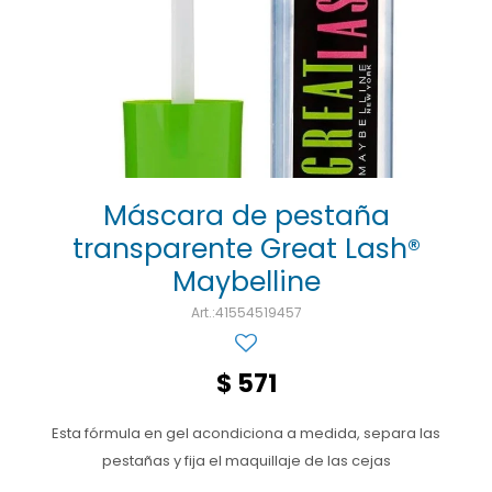
Ojos y oído
Cuidado manos
Mujer
Gasas
Diabetes
Maquillaje
Niños
Algodón
Limpieza ropa
Digestión
Repelentes
Curitas
Cuidado personal
Infecciones
Salud sexual y reproductiva
Suero
Test de autodiagnóstico
Alimentación
Máscara de pestaña
transparente Great Lash®
Productos fraccionados
Maybelline
Remedios naturales
41554519457
Antihipertensivos
$
571
Jarabes
Esta fórmula en gel acondiciona a medida, separa las
pestañas y fija el maquillaje de las cejas