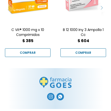
presentado en una caja
ascórbico), ideal para
con 3 ampollas de 1 ml (1
fortalecer las defensas y
cc) cada una, utilizado
actuar como un potente
para tratar deficiencias
antioxidante.
graves o anemias.
C Vit® 1000 mg x 10
B 12 1000 Iny 3 Ampolla 1
Comprimidos
Cc
$
385
$
604

