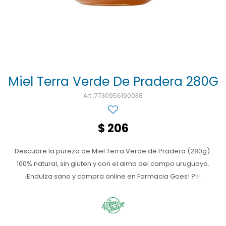
Ojos y oído
Cuidado manos
Mujer
Gasas
Diabetes
Maquillaje
Niños
Algodón
Limpieza ropa
Digestión
Repelentes
Curitas
Cuidado personal
Infecciones
Salud sexual y reproductiva
Suero
Miel Terra Verde De Pradera 280G
Test de autodiagnóstico
Alimentación
7730956190038
Productos fraccionados
$
206
Remedios naturales
Descubre la pureza de Miel Terra Verde de Pradera (280g).
Antihipertensivos
100% natural, sin gluten y con el alma del campo uruguayo.
Jarabes
¡Endulza sano y compra online en Farmacia Goes! ?✨