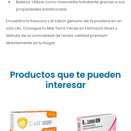
Belleza: Utilizar como mascarilla hidratante gracias a sus
propiedades bactericidas.
Encuentra la frescura y el sabor genuino de la pradera en un
solo clic. Consigue tu Miel Terra Verde en Farmacia Goes y
disfruta de la comodidad de recibir calidad premium
directamente en tu hogar.
Productos que te pueden
interesar
El producto B 12 1000
El C-Vit 1000 mg por 10
Inyectable es un
comprimidos es un
suplemento de vitamina
suplemento nutricional
B12 (generalmente
elaborado a base de
cianocobalamina)
vitamina C (ácido