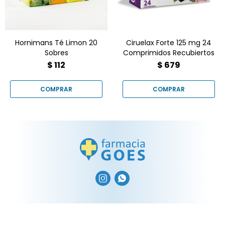
aquí. ?
en Farmacia Goes.
Hornimans Té Limon 20
Ciruelax Forte 125 mg 24
Sobres
Comprimidos Recubiertos
$
112
$
679

