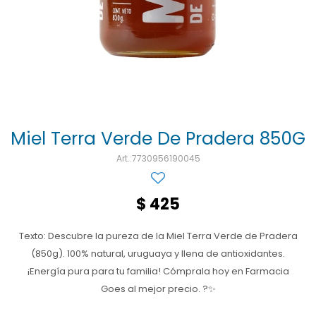
Ojos y oído
Cuidado manos
Mujer
Gasas
Diabetes
Maquillaje
Niños
Algodón
Limpieza ropa
Digestión
Repelentes
Curitas
Cuidado personal
Infecciones
Salud sexual y reproductiva
Suero
Test de autodiagnóstico
Alimentación
Miel Terra Verde De Pradera 850G
7730956190045
Productos fraccionados
Remedios naturales
$
425
Antihipertensivos
Texto: Descubre la pureza de la Miel Terra Verde de Pradera
Jarabes
(850g). 100% natural, uruguaya y llena de antioxidantes.
¡Energía pura para tu familia! Cómprala hoy en Farmacia
Goes al mejor precio. ?✨