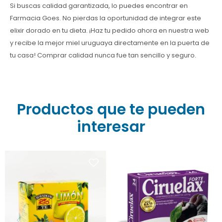
Si buscas calidad garantizada, lo puedes encontrar en
Farmacia Goes. No pierdas la oportunidad de integrar este
elixir dorado en tu dieta. ¡Haz tu pedido ahora en nuestra web
y recibe la mejor miel uruguaya directamente en la puerta de
tu casa! Comprar calidad nunca fue tan sencillo y seguro.
Productos que te pueden
interesar
¿Buscas frescura natural?
Ciruelax Forte 125 mg 24
Disfruta el aroma cítrico
Comprimidos Recubiertos:
de Hornimans Té Limón 20
laxante natural de acción
sobres. ? Perfecto caliente
rápida (8-12h) para el
o frío. ¡Consíguelo al
estreñimiento ocasional.
mejor precio en Farmacia
Contiene extracto de
Goes! Compra online
hojas de Sen. Encuéntralo