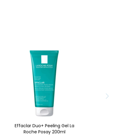
¿Cansado del acné
persistente? El Effaclar
Micro-Peeling Gel de La
Roche-Posay es tu
solución experta. Purifica
intensamente,
desobstruye poros y
reduce imperfecciones
con Ácido Salicílico y LHA.
¡Piel renovada y sin brillos!
Disponible en Farmacia
Goes.
Effaclar Duo+ Peeling Gel La
Roche Posay 200ml