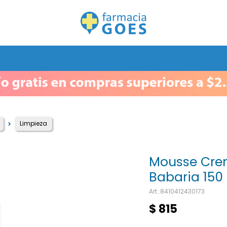
Limpieza
Mousse Crem
Babaria 150
8410412430173
$
815