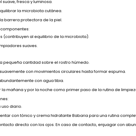
el suave, fresca y luminosa.
quilibrar la microbiota cutánea.
la barrera protectora de la piel.
s componentes:
s (contribuyen al equilibrio de la microbiota).
impiadores suaves.
na pequeña cantidad sobre el rostro húmedo.
suavemente con movimientos circulares hasta formar espuma.
abundantemente con agua tibia.
or la mañana y por la noche como primer paso de la rutina de limpiez
nes:
 uso diario.
tar con tónico y crema hidratante Babaria para una rutina comple
contacto directo con los ojos. En caso de contacto, enjuagar con ab