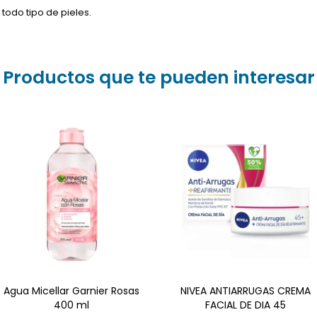
todo tipo de pieles.
Productos que te pueden interesar
NIVEA ANTIARRUGAS CREMA
FACIAL DE DIA 45+ cuida
intensamente la piel y
ayuda a mejorar su
Hidratar unifica el tono de
firmeza. Contiene Aceite
la piel Desmaquilla Limpia
de Semillas de Damasco,
Manteca de Karité y Filtros
UV que ayudan a proteger
la piel contra las arrugas
provocadas por el sol.
Agua Micellar Garnier Rosas
NIVEA ANTIARRUGAS CREMA
400 ml
FACIAL DE DIA 45