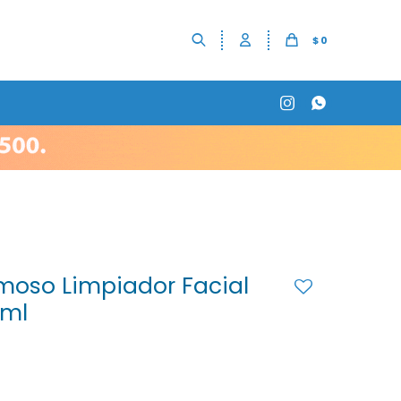
$
0


oso Limpiador Facial
 ml