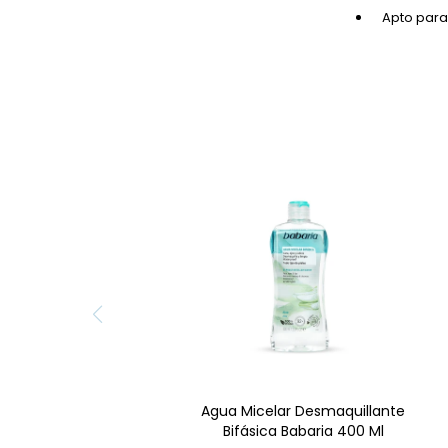
Apto para 
Desmaquilla eficazmente,
incluso waterproof, limpia
y tonifica rostro, ojos y
labios. Con Prebióticos y
Vitamina E. Apta para
todo tipo de piel.
Encuéntrala en Farmacia
Goes. ¡Piel limpia y
cuidada!
Agua Micelar Desmaquillante
Bifásica Babaria 400 Ml