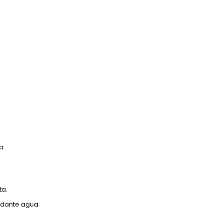
a.
ta.
undante agua.