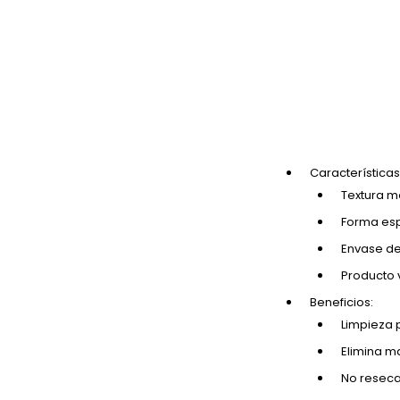
Características
Textura 
Forma esp
Envase de
Producto 
Beneficios:
Limpieza p
Elimina m
No reseca 