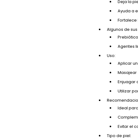
Deja la pi
Ayuda a e
Fortalece 
Algunos de su
Prebiótico
Agentes l
Uso:
Aplicar u
Masajear 
Enjuagar 
Utilizar p
Recomendacio
Ideal para
Complemen
Evitar el 
Tipo de piel: