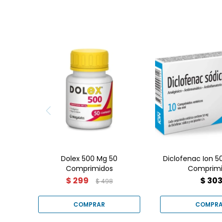
Dolex 500 mg es un
analgésico y antipirético
Diclofenac Ion 
de uso común que
comp. es
contiene paracetamol.
antiinflamat
Está indicado para aliviar
analgésico par
el dolor leve a moderado,
leves a mod
como dolores de cabeza,
Encontralo en
musculares, de espalda,
Goes.
dentales, menstruales, y
para reducir la fiebre.
Dolex 500 Mg 50
Diclofenac Ion 5
Comprimidos
Comprimi
$
299
$
30
$
498