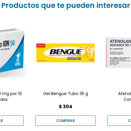
Productos que te pueden interesar
El Ate
presen
50 mg x 10
compr
 un
med
orio y
beta
a dolores
cardiosel
erados.
princi
 Farmacia
tratar 
arteria
pecho (do
las arri
0 mg por 10
Gel Bengue Tubo 35 g
Ateno
dos
Co
3
$
304