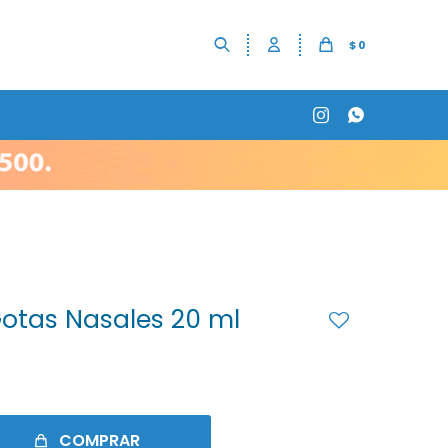
$
0


Gotas Nasales 20 ml
COMPRAR