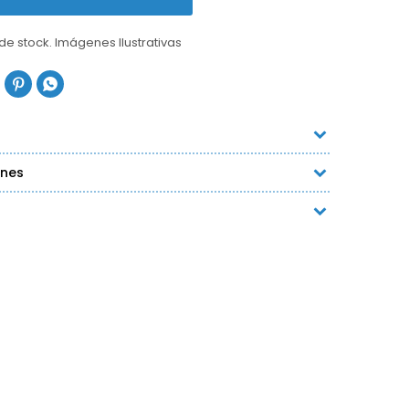
 de stock. Imágenes Ilustrativas


ones