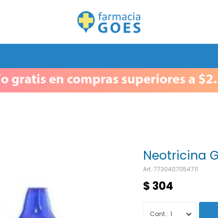
Neotricina 
7730407054711
$
304
1