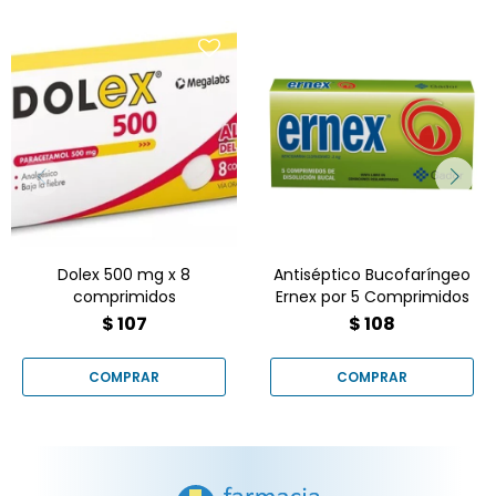
Ernex Comprimidos es un
antiséptico y analgésico
bucofaríngeo en formato
de 5 comprimidos para
disolver lentamente en la
Analgesico
boca. Contiene
bencidamina, que alivia el
dolor, la irritación y la
inflamación de garganta
y boca sin fiebre.
Dolex 500 mg x 8
Antiséptico Bucofaríngeo
comprimidos
Ernex por 5 Comprimidos
$
107
$
108