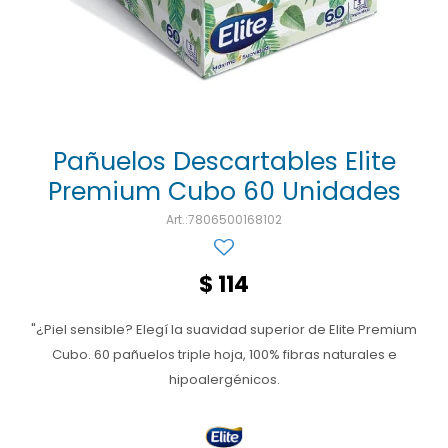
Ojos y oído
Cuidado manos
Mujer
Gasas
Diabetes
Maquillaje
Niños
Algodón
Limpieza ropa
Digestión
Repelentes
Curitas
Cuidado personal
Infecciones
Salud sexual y reproductiva
Suero
Pañuelos Descartables Elite
Premium Cubo 60 Unidades
Test de autodiagnóstico
Alimentación
7806500168102
Productos fraccionados
Remedios naturales
$
114
Antihipertensivos
"¿Piel sensible? Elegí la suavidad superior de Elite Premium
Jarabes
Cubo. 60 pañuelos triple hoja, 100% fibras naturales e
hipoalergénicos.