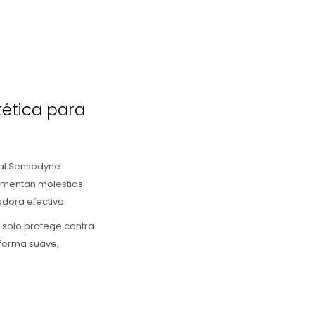
tética para
ntal Sensodyne
imentan molestias
adora efectiva.
o solo protege contra
 forma suave,