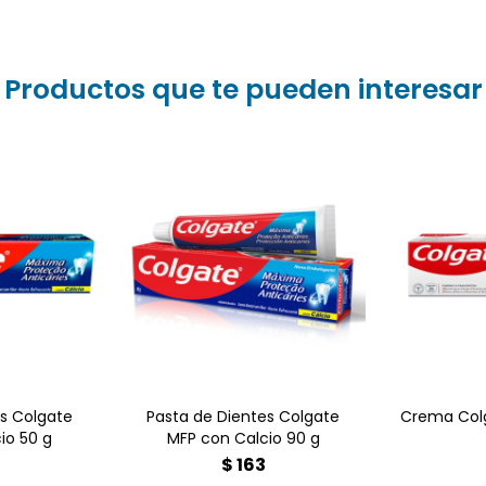
Productos que te pueden interesar
elencia en
Descubre la pasta de
l con la
dientes Colgate Mfp con
es Colgate
Calcio y conviértela en tu
io. Su
aliada para una sonrisa
Crema Col
combate la
fuerte y protegida. Su
talece
fórmula enriquecida
te los
previene caries, fortalece
frece
dientes y garantiza
tegral,
limpieza efectiva, incluso
na higiene
en áreas difíciles.
leta y
a.
es Colgate
Pasta de Dientes Colgate
Crema Colg
io 50 g
MFP con Calcio 90 g
$
163