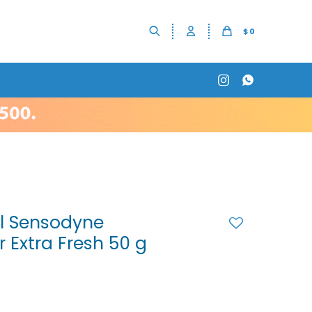
$
0


l Sensodyne
 Extra Fresh 50 g