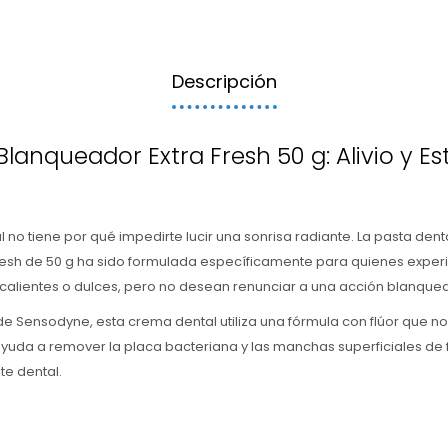
Descripción
lanqueador Extra Fresh 50 g: Alivio y Es
al no tiene por qué impedirte lucir una sonrisa radiante. La pasta de
resh de 50 g ha sido formulada específicamente para quienes exper
, calientes o dulces, pero no desean renunciar a una acción blanque
l de Sensodyne, esta crema dental utiliza una fórmula con flúor que n
 ayuda a remover la placa bacteriana y las manchas superficiales de
te dental.