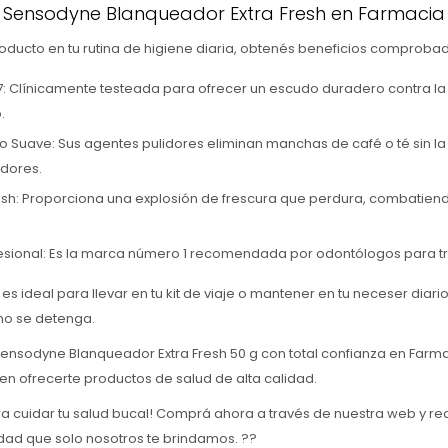
r Sensodyne Blanqueador Extra Fresh en Farmaci
roducto en tu rutina de higiene diaria, obtenés beneficios comproba
: Clínicamente testeada para ofrecer un escudo duradero contra la 
.
 Suave: Sus agentes pulidores eliminan manchas de café o té sin la
dores.
resh: Proporciona una explosión de frescura que perdura, combatiend
esional: Es la marca número 1 recomendada por odontólogos para trat
es ideal para llevar en tu kit de viaje o mantener en tu neceser diar
no se detenga.
Sensodyne Blanqueador Extra Fresh 50 g con total confianza en Far
n ofrecerte productos de salud de alta calidad.
 cuidar tu salud bucal! Comprá ahora a través de nuestra web y rec
ad que solo nosotros te brindamos. ??