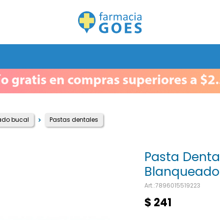
ado bucal
Pastas dentales
Pasta Denta
Blanqueador
7896015519223
$
241