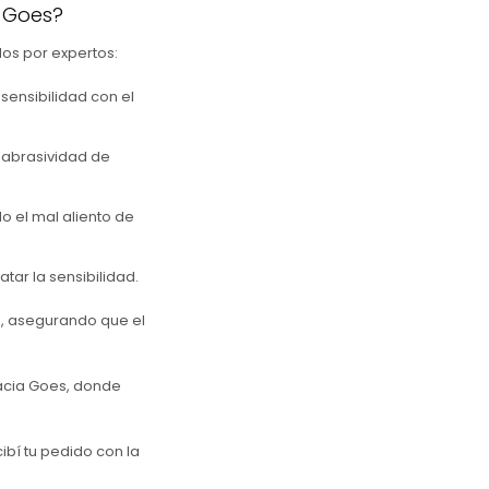
a Goes?
dos por expertos:
sensibilidad con el
 abrasividad de
o el mal aliento de
ar la sensibilidad.
io, asegurando que el
macia Goes, donde
ibí tu pedido con la