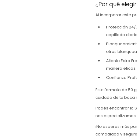
¿Por qué elegi
Al incorporar este p
Protección 24/7
cepillado diario
Blanqueamiento
otros blanquea
Aliento Extra F
manera eficaz.
Confianza Prof
Este formato de 50 g 
cuidado de tu boca 
Podés encontrar la 
nos especializamos e
¡No esperes más para
comodidad y segurid