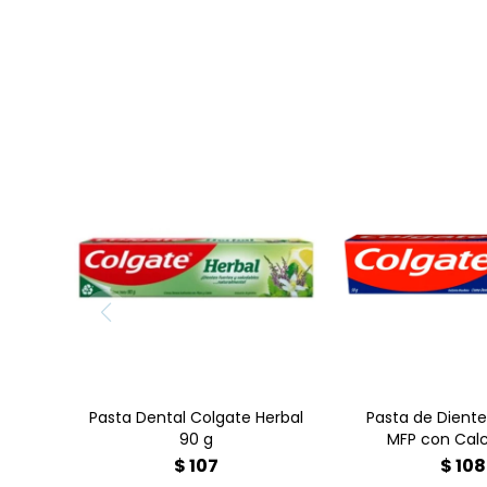
Descubre la exc
cuidado buca
pasta de dient
Mfp con calc
Pasta Dental Colgate
fórmula única 
Herbal 90 g
caries, for
duraderamen
dientes y o
protección in
garantizando u
bucal comp
efectiv
Pasta Dental Colgate Herbal
Pasta de Dient
90 g
MFP con Calc
$
107
$
108