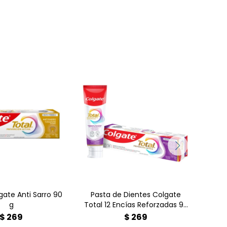
Des
pas
Pur
gate Anti Sarro
90 g
a
una
bl
li
ex
ate Anti Sarro 90
Pasta de Dientes Colgate
Pas
g
Total 12 Encías Reforzadas 90
Natu
g
$
269
$
269