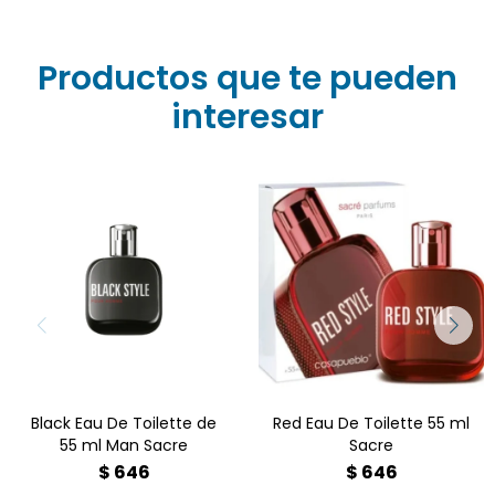
Productos que te pueden
interesar
Fragancia intensa y
sofisticada que combina
notas frescas y cálidas
Carácter audaz y
para crear una
envolvente. Oriental
experiencia única y
especiada.
duradera. Amaderada
especiada
Black Eau De Toilette de
Red Eau De Toilette 55 ml
55 ml Man Sacre
Sacre
$
646
$
646