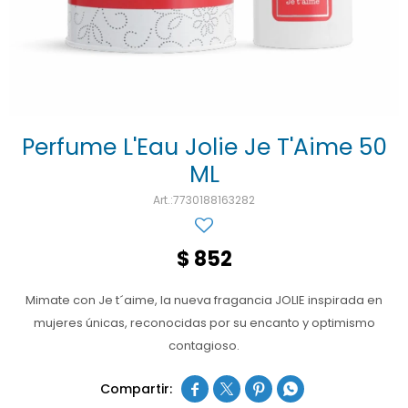
Ojos y oído
Cuidado manos
Mujer
Gasas
Diabetes
Maquillaje
Niños
Algodón
Limpieza ropa
Digestión
Repelentes
Curitas
Cuidado personal
Infecciones
Salud sexual y reproductiva
Suero
Perfume L'Eau Jolie Je T'Aime 50
ML
Test de autodiagnóstico
Alimentación
7730188163282
Productos fraccionados
Remedios naturales
$
852
Antihipertensivos
Mimate con Je t´aime, la nueva fragancia JOLIE inspirada en
Jarabes
mujeres únicas, reconocidas por su encanto y optimismo
contagioso.



