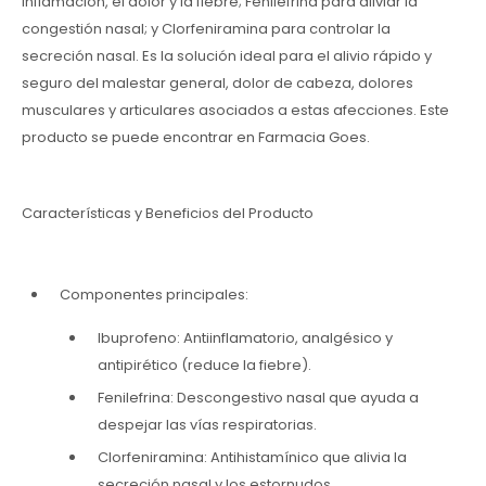
inflamación, el dolor y la fiebre; Fenilefrina para aliviar la
congestión nasal; y Clorfeniramina para controlar la
secreción nasal. Es la solución ideal para el alivio rápido y
seguro del malestar general, dolor de cabeza, dolores
musculares y articulares asociados a estas afecciones. Este
producto se puede encontrar en Farmacia Goes.
Características y Beneficios del Producto
Componentes principales:
Ibuprofeno: Antiinflamatorio, analgésico y
antipirético (reduce la fiebre).
Fenilefrina: Descongestivo nasal que ayuda a
despejar las vías respiratorias.
Clorfeniramina: Antihistamínico que alivia la
secreción nasal y los estornudos.