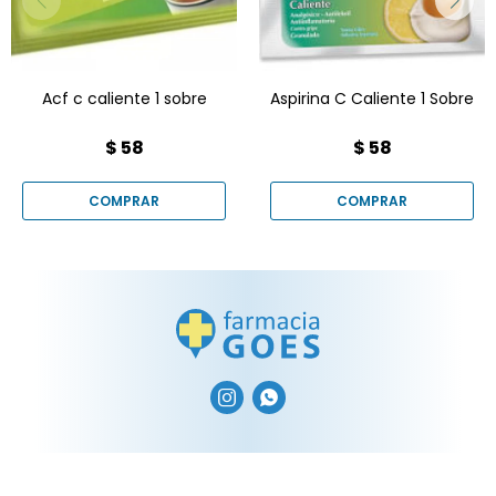
(vitamina C) y 10 mg de
fenilefrina para una
acción completa.
Acf c caliente 1 sobre
Aspirina C Caliente 1 Sobre
$
58
$
58

