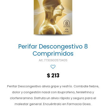
Ojos y oído
Cuidado manos
Mujer
Gasas
Diabetes
Maquillaje
Niños
Algodón
Limpieza ropa
Digestión
Repelentes
Curitas
Cuidado personal
Infecciones
Salud sexual y reproductiva
Suero
Test de autodiagnóstico
Alimentación
Perifar Descongestivo 8
Comprimidos
Productos fraccionados
7730900573405
Remedios naturales
Antihipertensivos
$
213
Jarabes
Perifar Descongestivo alivia gripe y resfrío. Combate fiebre,
dolor y congestión nasal con ibuprofeno, fenilefrina y
clorfeniramina. Disfruta un alivio rápido y seguro para el
malestar general. Encuéntralo en Farmacia Goes.