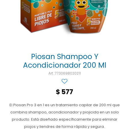
Ojos y oído
Cuidado manos
Mujer
Gasas
Diabetes
Maquillaje
Niños
Algodón
Limpieza ropa
Digestión
Repelentes
Curitas
Cuidado personal
Infecciones
Salud sexual y reproductiva
Suero
Test de autodiagnóstico
Alimentación
Piosan Shampoo Y
Acondicionador 200 Ml
Productos fraccionados
7730698020211
Remedios naturales
Antihipertensivos
$
577
Jarabes
El Piosan Pro 3 en 1 es un tratamiento capilar de 200 ml que
combina shampoo, acondicionador y piojicida en un solo
producto. Está diseñado específicamente para eliminar
piojos y liendres de forma rápida y segura.