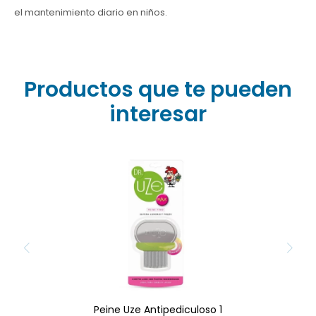
el mantenimiento diario en niños.
Productos que te pueden
interesar
El peine fino metálico Dr.
Uze (Advance o Max) es
una herramienta de acero
inoxidable de alta calidad
diseñada para eliminar
piojos y liendres de
manera efectiva.
Peine Uze Antipediculoso 1