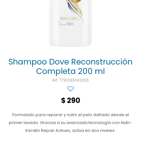
Ojos y oído
Cuidado manos
Mujer
Gasas
Diabetes
Maquillaje
Niños
Algodón
Limpieza ropa
Digestión
Repelentes
Curitas
Cuidado personal
Infecciones
Salud sexual y reproductiva
Suero
Test de autodiagnóstico
Alimentación
Shampoo Dove Reconstrucción
Completa 200 ml
Productos fraccionados
7791293042206
Remedios naturales
Antihipertensivos
$
290
Jarabes
Formulado para reparar y nutrir el pelo dañado desde el
primer lavado. Gracias a su avanzada tecnología con Nutri-
Keratin Repair Actives, actúa en dos niveles: