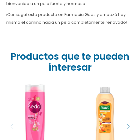
bienvenida a un pelo fuerte y hermoso.
¡Conseguí este producto en Farmacia Goes y empezá hoy
mismo el camino hacia un pelo completamente renovado!
Productos que te pueden
interesar
¿Pelo opaco y sin vida?
¡Dale un festín a tu pelo! ?
Recupera el brillo extremo
El Shampoo Suave
con Sedal Ceramidas 190
Bomba Deliciosa (930ml)
ml. Su fórmula con retinol
combina vitaminas y
y colágeno fortalece
notas de durazno para un
cada fibra desde la raíz.
brillo increíble. ¡Cómpralo
¡Dale a tu cabello la
online en Farmacia Goes
suavidad que merece!
al mejor precio hoy
Cómpralo hoy en
mismo!
Farmacia Goes al mejor
precio. ✨