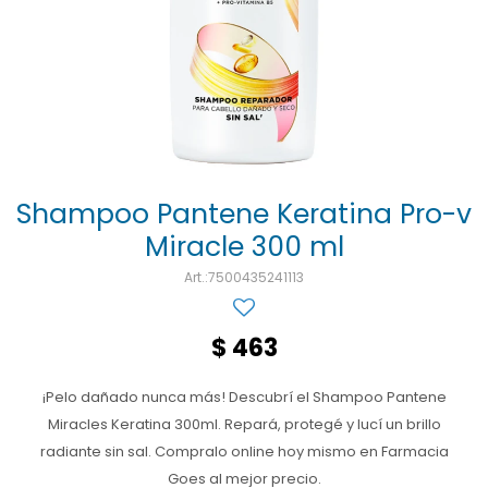
Ojos y oído
Cuidado manos
Mujer
Gasas
Diabetes
Maquillaje
Niños
Algodón
Limpieza ropa
Digestión
Repelentes
Curitas
Cuidado personal
Infecciones
Salud sexual y reproductiva
Suero
Test de autodiagnóstico
Alimentación
Shampoo Pantene Keratina Pro-v
Miracle 300 ml
Productos fraccionados
7500435241113
Remedios naturales
Antihipertensivos
$
463
Jarabes
¡Pelo dañado nunca más! Descubrí el Shampoo Pantene
Miracles Keratina 300ml. Repará, protegé y lucí un brillo
radiante sin sal. Compralo online hoy mismo en Farmacia
Goes al mejor precio.