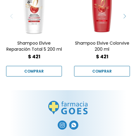
combatir los 5 signos del
de los lavados frecuentes
cabello dañado y
y las agresiones externas
devolverle su vitalidad
que pueden apagar su
tono.
Shampoo Elvive
Shampoo Elvive Colorvive
Reparación Total 5 200 ml
200 ml
$
421
$
421

