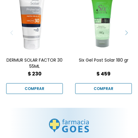
Solar Factor 30 (55ml).
Recupera la calma con
Defensa total contra rayos
Six Gel Post Solar. Su
UVA/UVB, fórmula
fórmula con Aloe Vera
hidratante y resistente al
refresca al instante,
agua para toda la
hidrata profundamente y
familia. ¡No arriesgues tu
evita la descamación
salud bajo el sol!
para que tu bronceado
Compralo online en
dure mucho más. ¡Un
Farmacia Goes con envío
alivio real! Encuéntralo en
a domicilio. ☀️
Farmacia Goes.
DERMUR SOLAR FACTOR 30
Six Gel Post Solar 180 gr
55ML
$
230
$
459