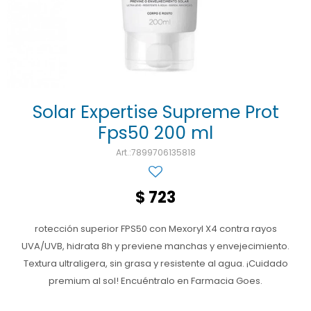
Ojos y oído
Cuidado manos
Mujer
Gasas
Diabetes
Maquillaje
Niños
Algodón
Limpieza ropa
Digestión
Repelentes
Curitas
Cuidado personal
Infecciones
Salud sexual y reproductiva
Suero
Solar Expertise Supreme Prot
Fps50 200 ml
Test de autodiagnóstico
Alimentación
7899706135818
Productos fraccionados
Remedios naturales
$
723
Antihipertensivos
rotección superior FPS50 con Mexoryl X4 contra rayos
Jarabes
UVA/UVB, hidrata 8h y previene manchas y envejecimiento.
Textura ultraligera, sin grasa y resistente al agua. ¡Cuidado
premium al sol! Encuéntralo en Farmacia Goes.