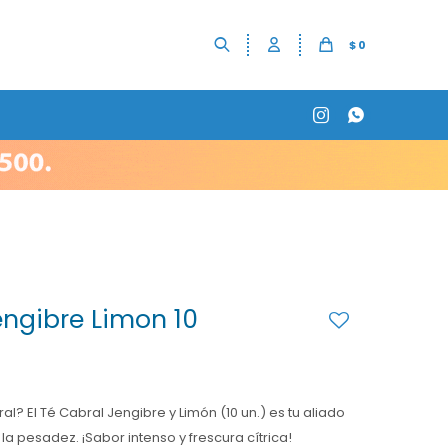
$
0


engibre Limon 10
l? El Té Cabral Jengibre y Limón (10 un.) es tu aliado
y la pesadez. ¡Sabor intenso y frescura cítrica!