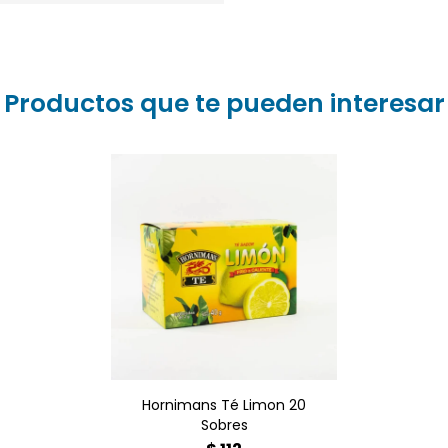
Productos que te pueden interesar
¿Buscas frescura natural?
Disfruta el aroma cítrico
de Hornimans Té Limón 20
sobres. ? Perfecto
caliente o frío.
¡Consíguelo al mejor
precio en Farmacia Goes!
Compra online aquí. ?
Hornimans Té Limon 20
Sobres