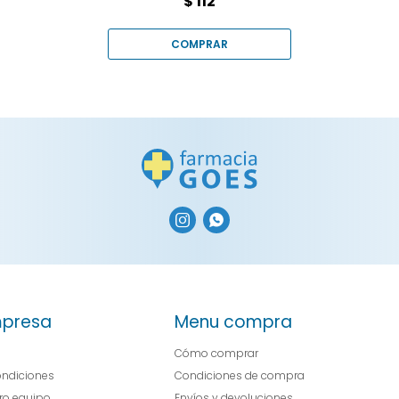
$
112


presa
Menu compra
Cómo comprar
ondiciones
Condiciones de compra
tro equipo
Envíos y devoluciones