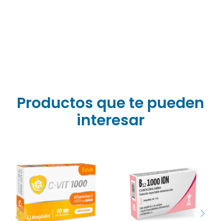
combatiendo el cansancio y la fatiga.
Poder Antioxidante: Neutraliza los radicales libres
generados por el estrés y la contaminación
ambiental.
Productos que te pueden
interesar
El producto B 12 1000
El C-Vit 1000 mg por 10
Inyectable es un
comprimidos es un
suplemento de vitamina
suplemento nutricional
B12 (generalmente
elaborado a base de
cianocobalamina)
vitamina C (ácido
presentado en una caja
ascórbico), ideal para
con 3 ampollas de 1 ml (1
fortalecer las defensas y
cc) cada una, utilizado
actuar como un potente
para tratar deficiencias