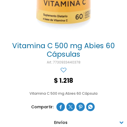
Ojos y oído
Cuidado manos
Mujer
Gasas
Diabetes
Maquillaje
Niños
Algodón
Limpieza ropa
Digestión
Repelentes
Curitas
Cuidado personal
Infecciones
Salud sexual y reproductiva
Suero
Vitamina C 500 mg Abies 60
Cápsulas
Test de autodiagnóstico
Alimentación
7730933440378
Productos fraccionados
Remedios naturales
$
1.218
Antihipertensivos
Vitamina C 500 mg Abies 60 Cápsula
Jarabes




Envíos