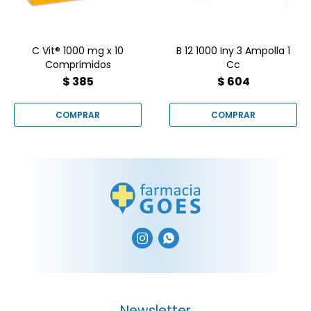
antioxidante.
graves o anemias.
C Vit® 1000 mg x 10
B 12 1000 Iny 3 Ampolla 1
Comprimidos
Cc
$
385
$
604


Newsletter