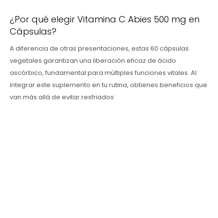
¿Por qué elegir Vitamina C Abies 500 mg en
Cápsulas?
A diferencia de otras presentaciones, estas 60 cápsulas
vegetales garantizan una liberación eficaz de ácido
ascórbico, fundamental para múltiples funciones vitales. Al
integrar este suplemento en tu rutina, obtienes beneficios que
van más allá de evitar resfriados:
Escudo Inmunológico: Estimula la producción de
glóbulos blancos para una respuesta defensiva más
rápida.
Juventud desde el Interior: Esencial para la síntesis
natural de colágeno, mejorando la elasticidad de la
piel y la salud de articulaciones y encías.
Energía y Absorción: Maximiza el aprovechamiento
del hierro proveniente de los alimentos,