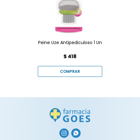
diseñada para eliminar
piojos y liendres de
manera efectiva.
Peine Uze Antipediculoso 1 Un
$
418

