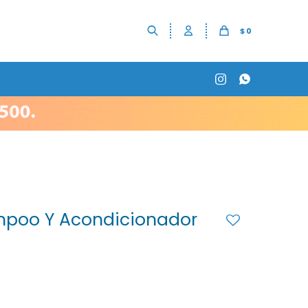
$
0


mpoo Y Acondicionador