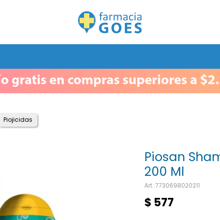
Piojicidas
Piosan Sha
200 Ml
7730698020211
$
577