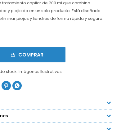
 un tratamiento capilar de 200 ml que combina
r y piojicida en un solo producto. Está diseñado
iminar piojos y liendres de forma rápida y segura.
COMPRAR
 de stock. Imágenes Ilustrativas


ones