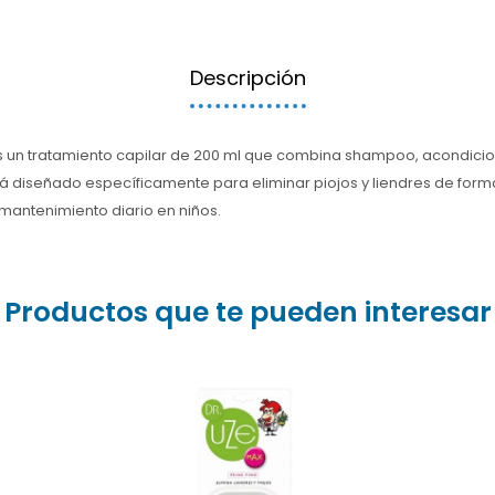
Descripción
 es un tratamiento capilar de 200 ml que combina shampoo, acondicio
tá diseñado específicamente para eliminar piojos y liendres de form
 mantenimiento diario en niños.
Productos que te pueden interesar
El peine fino metálico Dr.
Uze (Advance o Max) es
una herramienta de acero
inoxidable de alta calidad