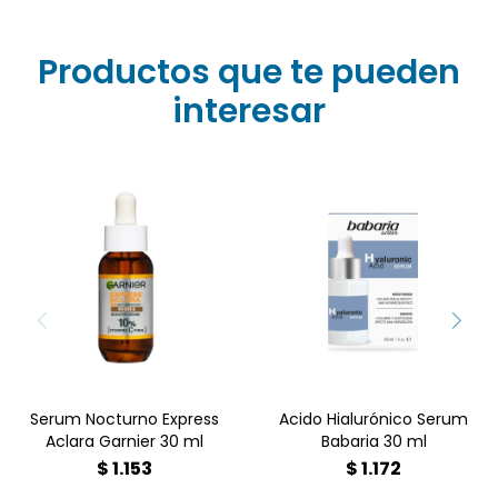
Productos que te pueden
interesar
¡Despierta con una piel
Hidratación intensa,
radiante! ✨ El Sérum
volumen y elasticidad
Noche Garnier Express
para tu piel. Su fórmula
Aclara con 10% Vitamina
vegana rellena arrugas y
C Pura reduce manchas y
reduce la flacidez, con
unifica tu tono mientras
rápida absorción. Ideal
duermes. Eficacia visible
para todo tipo de piel.
desde la primera
Encuéntralo en Farmacia
mañana. ? ¡Encuéntralo
Goes.
ya en Farmacia Goes
Serum Nocturno Express
Acido Hialurónico Serum
Aclara Garnier 30 ml
Babaria 30 ml
$
1.153
$
1.172