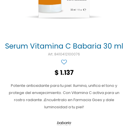
Ojos y oído
Cuidado manos
Mujer
Gasas
Diabetes
Maquillaje
Niños
Algodón
Limpieza ropa
Digestión
Repelentes
Curitas
Cuidado personal
Infecciones
Salud sexual y reproductiva
Suero
Serum Vitamina C Babaria 30 ml
Test de autodiagnóstico
Alimentación
8410412100076
Productos fraccionados
$
1.137
Remedios naturales
Potente antioxidante para tu piel. Ilumina, unifica el tono y
Antihipertensivos
protege del envejecimiento. Con Vitamina C activa para un
Jarabes
rostro radiante. ¡Encuéntralo en Farmacia Goes y dale
luminosidad a tu piel!