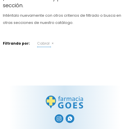
sección.
Ojos y oído
Cuidado manos
Mujer
Gasas
Inténtalo nuevamente con otros criterios de filtrado o busca en
Diabetes
Maquillaje
Niños
Algodón
Limpieza ropa
otras secciones de nuestro catálogo.
Digestión
Repelentes
Curitas
Cuidado personal
Infecciones
Salud sexual y reproductiva
Suero
Filtrando por:
Cabral
Test de autodiagnóstico
Alimentación
Productos fraccionados
Remedios naturales
Antihipertensivos
Jarabes

