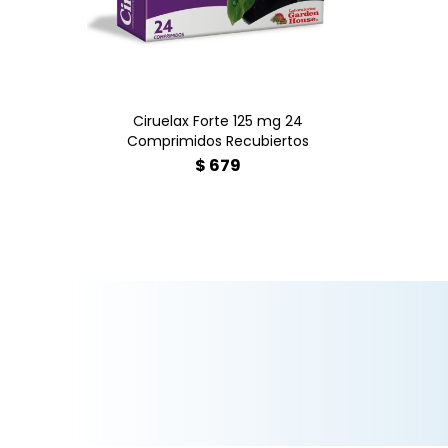
Sen. Encuéntralo en Farmacia
Goes.
Ciruelax Forte 125 mg 24
Comprimidos Recubiertos
$
679