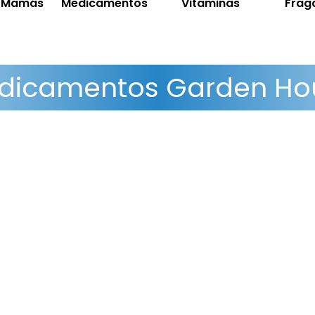
y Mamás
Medicamentos
Vitaminas
Frag
dicamentos Garden Ho