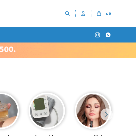
$
0

