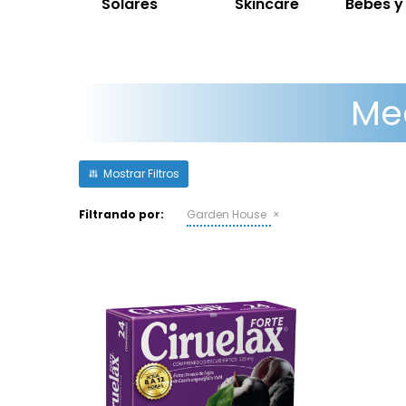
Solares
Skincare
Bebes 
Me
Filtrando por:
Garden House
Ciruelax Forte 125 mg 24
Comprimidos Recubiertos:
laxante natural de acción
rápida (8-12h) para el
estreñimiento ocasional.
Contiene extracto de hojas de