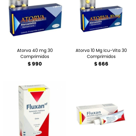
Atorva es un medicamento
para reducir el colesterol
hipolipemiante (estatina)
total, LDL y triglicéridos,
que contiene
indicado también para
Atorvastatina.
disminuir el riesgo de
infarto y ACV en pacientes
con riesgo cardiovascular.
Atorva 40 mg 30
Atorva 10 Mg Icu-Vita 30
Comprimidos
Comprimidos
$
990
$
666