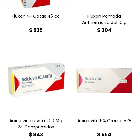
Fluxan NF Gotas 45 cc
Fluxan Pomada
Antihemorroidal 10 g
$
535
$
304
El aciclovir es un
Aciclovita 5% Crema 5 G es
medicamento antiviral que
un medicamento antiviral
se usa para tratar
tópico con aciclovir al 5%
infecciones causadas por
indicado para tratar
ciertos tipos de virus, como
infecciones cutáneas por
el herpes simple (herpes
virus del herpes simple,
labial y genital), la varicela
como herpes labial y
y el herpes zóster
genital. Lo puede encontrar
(culebrilla).
en Farmacia Goes.
Aciclovir Icu Vita 200 Mg
Aciclovita 5% Crema 5 G
24 Comprimidos
$
843
$
554