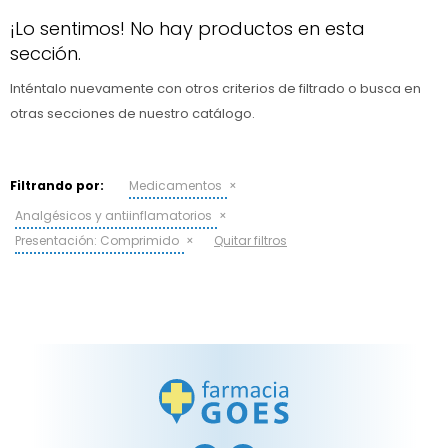
¡Lo sentimos! No hay productos en esta
Ojos y oído
Cuidado manos
Mujer
Gasas
sección.
Diabetes
Maquillaje
Niños
Algodón
Limpieza ropa
Inténtalo nuevamente con otros criterios de filtrado o busca en
Digestión
Repelentes
Curitas
Cuidado personal
otras secciones de nuestro catálogo.
Infecciones
Salud sexual y reproductiva
Suero
Filtrando por:
Medicamentos
Test de autodiagnóstico
Alimentación
Analgésicos y antiinflamatorios
Productos fraccionados
Presentación:
Comprimido
Quitar filtros
Remedios naturales
Antihipertensivos
Jarabes