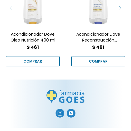
fortalecer tu cabello
contra futuro
Acondicionador Dove
Acondicionador Dove
Oleo Nutrición 400 ml
Reconstrucción
Completa 400 ml
$
461
$
461

