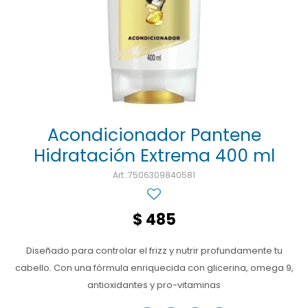
Ojos y oído
Cuidado manos
Mujer
Gasas
Diabetes
Maquillaje
Niños
Algodón
Limpieza ropa
Digestión
Repelentes
Curitas
Cuidado personal
Infecciones
Salud sexual y reproductiva
Suero
Test de autodiagnóstico
Alimentación
Acondicionador Pantene
Hidratación Extrema 400 ml
Productos fraccionados
7506309840581
Remedios naturales
Antihipertensivos
$
485
Jarabes
Diseñado para controlar el frizz y nutrir profundamente tu
cabello. Con una fórmula enriquecida con glicerina, omega 9,
antioxidantes y pro-vitaminas