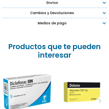
Envíos
Cambios y Devoluciones
Medios de pago
Productos que te pueden
interesar
Analgésico y
antiinflamatorio potente
para dolor intenso. Cada
ampolla contiene
Diclofenac sódico 75mg.
Alivio rápido y eficaz.