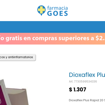
cos y antiinflamatorios
Dioxaflex Pl
7730599534336
$
1.307
Dioxaflex Plus Rapid 20