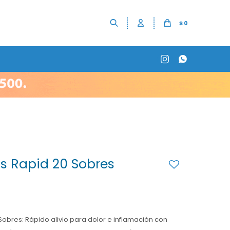
$
0


us Rapid 20 Sobres
 Sobres: Rápido alivio para dolor e inflamación con