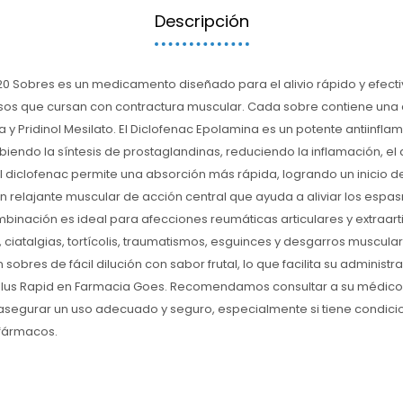
Descripción
 20 Sobres es un medicamento diseñado para el alivio rápido y efec
osos que cursan con contractura muscular. Cada sobre contiene un
 y Pridinol Mesilato. El Diclofenac Epolamina es un potente antiinfla
biendo la síntesis de prostaglandinas, reduciendo la inflamación, el do
diclofenac permite una absorción más rápida, logrando un inicio de 
 un relajante muscular de acción central que ayuda a aliviar los espa
inación es ideal para afecciones reumáticas articulares y extraarticu
 ciatalgias, tortícolis, traumatismos, esguinces y desgarros musculare
sobres de fácil dilución con sabor frutal, lo que facilita su administ
 Plus Rapid en Farmacia Goes. Recomendamos consultar a su médico 
egurar un uso adecuado y seguro, especialmente si tiene condicio
fármacos.