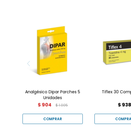
Relajante m
Analgésico Dipar Parches 5
Tiflex 30 Com
Unidades
$
904
$
93
$
1.005