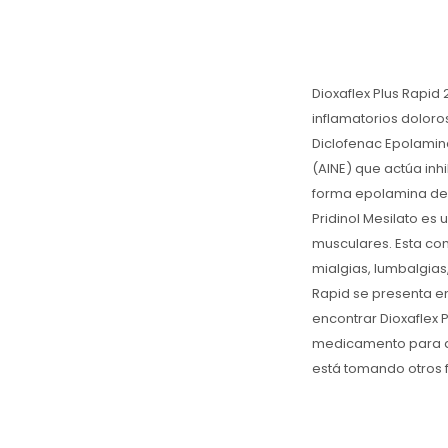
Dioxaflex Plus Rapid
inflamatorios dolor
Diclofenac Epolamina
(AINE) que actúa inhi
forma epolamina del 
Pridinol Mesilato es
musculares. Esta comb
mialgias, lumbalgias,
Rapid se presenta en 
encontrar Dioxaflex
medicamento para as
está tomando otros 