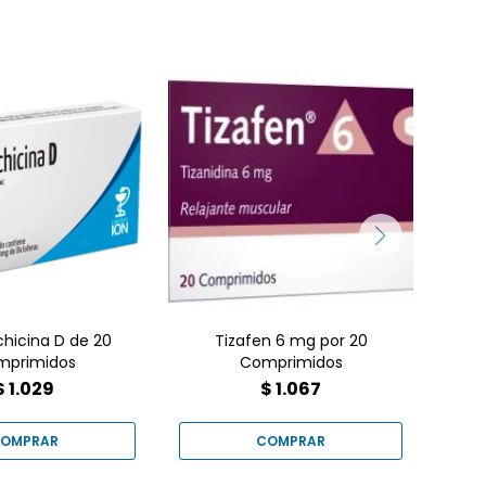
lchicina D 20
dos. Alivio para
Un relajante muscular
y la inflamación.
para espasticidad y
e
le en Farmacia
contracturas. Encuéntralo
ana
solución efectiva
en Farmacia Goes.
el malestar.
chicina D de 20
Tizafen 6 mg por 20
Pr
mprimidos
Comprimidos
Ha
$
1.029
$
1.067