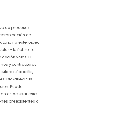
tivo de procesos
a combinación de
matorio no esteroideo
lor y la fiebre. La
acción veloz. El
smos y contracturas
lares, fibrositis,
s. Dioxaflex Plus
ración. Puede
antes de usar este
nes preexistentes o