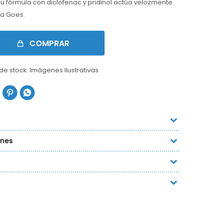
u fórmula con diclofenac y pridinol actúa velozmente.
ia Goes.
COMPRAR
 de stock. Imágenes Ilustrativas


ones