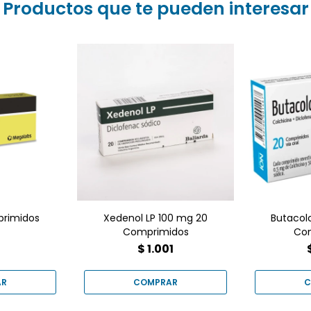
Productos que te pueden interesar
Xedenol LP 100 mg es un
antiinflamatorio no
Butaco
esteroideo (AINE) de
Comprimi
liberación prolongada,
el dolor 
diseñado para aliviar el
uscular
Disponib
dolor y la inflamación de
Goes. Tu 
forma sostenida. Es útil
para 
para tratar afecciones
como la artritis, dolor
muscular y articular.
primidos
Xedenol LP 100 mg 20
Butacol
Comprimidos
Co
8
$
1.001